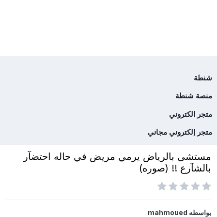
شنطة
منصة شنطة
متجر الكتروني
متجر إلكتروني مجاني
مستشى بالرياض يرمي مريض في حاله احتضآر
بالشآرع !! (صوره)
بواسطه
mahmoued