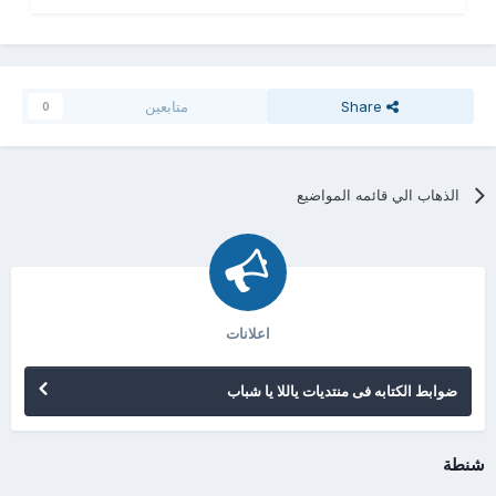
Share
متابعين
0
الذهاب الي قائمه المواضيع
اعلانات
ضوابط الكتابه فى منتديات ياللا يا شباب
شنطة