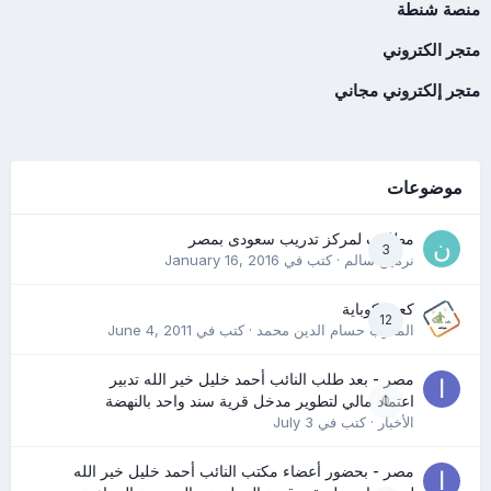
منصة شنطة
متجر الكتروني
متجر إلكتروني مجاني
موضوعات
مطلوب لمركز تدريب سعودى بمصر
3
نرمين سالم
· كتب في
January 16, 2016
كعب كوباية
12
المدرب حسام الدين محمد
· كتب في
June 4, 2011
مصر - بعد طلب النائب أحمد خليل خير الله تدبير
0
اعتماد مالي لتطوير مدخل قرية سند واحد بالنهضة
الأخبار
· كتب في
July 3
مصر - بحضور أعضاء مكتب النائب أحمد خليل خير الله