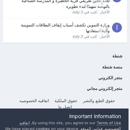
لجنة تعاين طريقي قرية الحظيرة و المدرسة الصناعية
0
بالنهضة تمهيدًا لبدء تطويره
الأخبار
· كتب في
July 3
وزارة التموين تكشف أسباب إيقاف البطاقات التموينية
0
وآلية استعادتها
الأخبار
· كتب في
July 2
شنطة
منصة شنطة
متجر الكتروني
متجر إلكتروني مجاني
حقوق الطبع والنشر
حقوق الملكية
اتفاقيه الخصوصيه
إتصل بنا
Powered by Invision Community
Important Information
Terms of Use
By using this site, you agree to our
,
اتفاقيه
الخصوصيه
,
قوانين الموقع
, We have placed
on your device
cookies