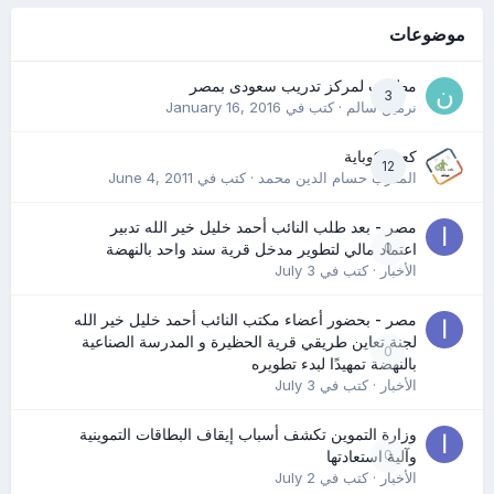
موضوعات
مطلوب لمركز تدريب سعودى بمصر
3
نرمين سالم
· كتب في
January 16, 2016
كعب كوباية
12
المدرب حسام الدين محمد
· كتب في
June 4, 2011
مصر - بعد طلب النائب أحمد خليل خير الله تدبير
0
اعتماد مالي لتطوير مدخل قرية سند واحد بالنهضة
الأخبار
· كتب في
July 3
مصر - بحضور أعضاء مكتب النائب أحمد خليل خير الله
لجنة تعاين طريقي قرية الحظيرة و المدرسة الصناعية
0
بالنهضة تمهيدًا لبدء تطويره
الأخبار
· كتب في
July 3
وزارة التموين تكشف أسباب إيقاف البطاقات التموينية
0
وآلية استعادتها
الأخبار
· كتب في
July 2