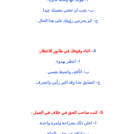
ب- يجب ان تعتني بنفسك جيدا .
ج- كم يحزنني رؤيتك على هذا الحال .
4
- اثناء وقوفك في طابور للانتظار:
ا- انتظر بهدوء .
ب- اتأفف واضبط نفسي .
ج- اتضايق جدا وقد اغير رأيي وانصرف .
5- كنت صاحب الحق في خلاف في العمل :
ا- اعلن ذلك بصراحة ولمرة واحدة .
ب- ادافع عن حقي بالحاح .