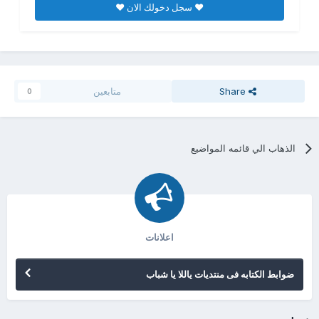
♥ سجل دخولك الان ♥
Share
متابعين
0
الذهاب الي قائمه المواضيع
اعلانات
ضوابط الكتابه فى منتديات ياللا يا شباب