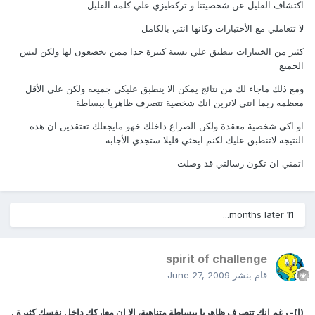
اكتشاف القليل عن شخصيتنا و تركطيزي علي كلمة القليل
لا تتعاملي مع الأختبارات وكانها انتي بالكامل
كثير من الختبارات تنطبق علي نسبة كبيرة جدا ممن يخضعون لها ولكن ليس
الجميع
ومع ذلك ماجاء لك من نتائج يمكن الا ينطبق عليكي جميعه ولكن علي الأقل
معظمه ربما انتي لاترين انك شخصية تتصرف ظاهريا ببساطة
او اكي شخصية معقدة ولكن الصراع داخلك خهو مايجعلك تعتقدين ان هذه
النتيجة لاتنطبق عليك لكنم ابحثي قليلا ستجدي الأجابة
اتمني ان تكون رسالتي قد وصلت
11 months later...
spirit of challenge
قام بنشر
June 27, 2009
(ا)- رغم انك تتصرف ظاهريا ببساطة متناهية، الا ان معاركك داخل نفسك كثيرة .