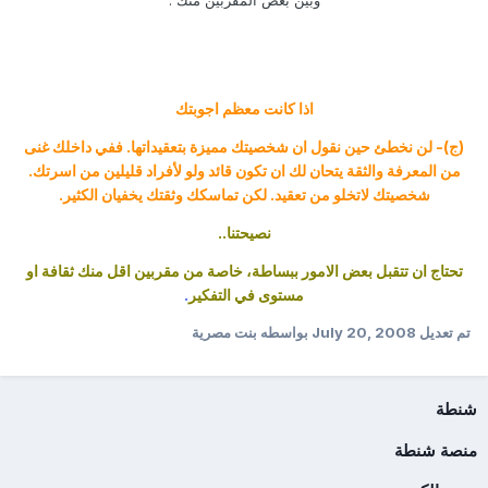
وبين بعض المقربين منك .
اذا كانت معظم اجوبتك
(ج)- لن نخطئ حين نقول ان شخصيتك مميزة بتعقيداتها. ففي داخلك غنى
من المعرفة والثقة يتحان لك ان تكون قائد ولو لأفراد قليلين من اسرتك.
شخصيتك لاتخلو من تعقيد. لكن تماسكك وثقتك يخفيان الكثير.
نصيحتنا..
تحتاج ان تتقبل بعض الامور ببساطة، خاصة من مقربين اقل منك ثقافة او
مستوى في التفكير
.
تم تعديل
July 20, 2008
بواسطه بنت مصرية
شنطة
منصة شنطة