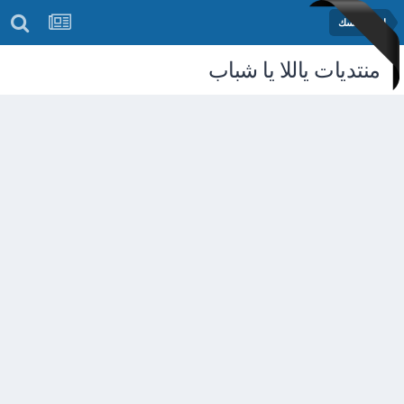
اختبر نفسك
منتديات ياللا يا شباب