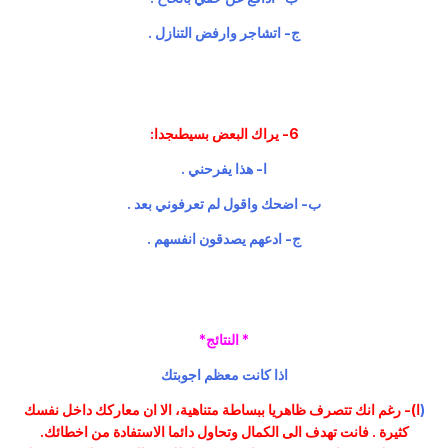
ج- اتشاجر وارفض التنازل .
6- يراك البعض بسيطىجدا:
ا- هذا يفرحني .
ب- اضحك واقول لم تعرفوني بعد .
ج- ادعهم يصدقون انفسهم .
* النتائج*
اذا كانت معظم اجوبتك
(
ا)- رغم انك تتصرف ظاهريا ببساطة متناهية، الا ان معاركك داخل نفسك
كثيرة . فانت تهدف الى الكمال وتحاول دائما الاستفادة من اخطائك.