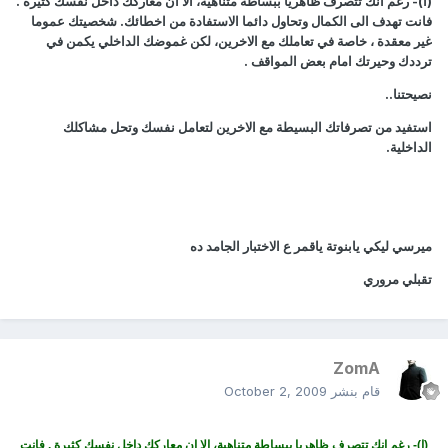
(ا)- رغم انك تتصرف ظاهريا ببساطة متناهية، الا ان معاركك داخل نفسك كثيرة .
فانت تهدف الى الكمال وتحاول دائما الاستفادة من اخطائك. شخصيتك عموما
غير معقدة ، خاصة في تعاملك مع الاخرين، لكن غموضك الداخلي يكمن في
ترددك وحيرتك امام بعض المواقف .
نصيحتنا..
استفيد من تصرفاتك البسيطة مع الاخرين لتعامل نفسك وتحل مشاكلك
الداخلية.
ميرسي ليكي يابنوتة ياقمر ع الاختبار الجامد ده
تقبلي مروري
ZomA
قام بنشر
October 2, 2009
(ا)- رغم انك تتصرف ظاهريا ببساطة متناهية، الا ان معاركك داخل نفسك كثيرة . فانت