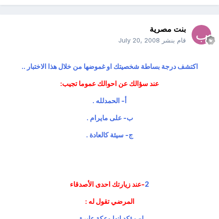
بنت مصرية
قام بنشر
July 20, 2008
اكتشف درجة بساطة شخصيتك او غموضها من خلال هذا الاختبار ..
عند سؤالك عن احوالك عموما تجيب:
أ- الحمدلله .
ب- على مايرام .
ج- سيئة كالعادة .
2
-عند زيارتك احدى الأصدقاء
المرضي تقول له :
ا- مؤكد انها وعكة عابرة .