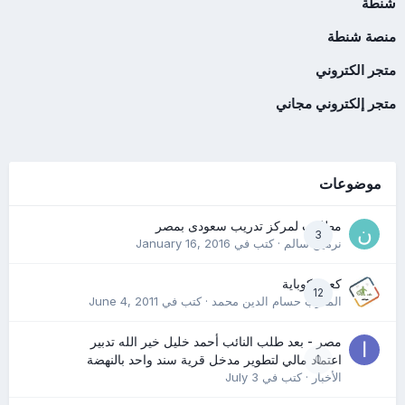
شنطة
منصة شنطة
متجر الكتروني
متجر إلكتروني مجاني
موضوعات
مطلوب لمركز تدريب سعودى بمصر
3
نرمين سالم
· كتب في
January 16, 2016
كعب كوباية
12
المدرب حسام الدين محمد
· كتب في
June 4, 2011
مصر - بعد طلب النائب أحمد خليل خير الله تدبير
0
اعتماد مالي لتطوير مدخل قرية سند واحد بالنهضة
الأخبار
· كتب في
July 3