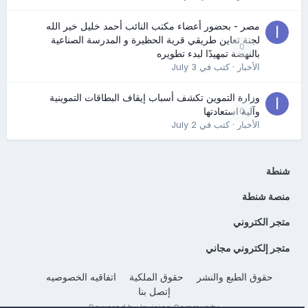
مصر - بحضور أعضاء مكتب النائب أحمد خليل خير الله
لجنة تعاين طريقي قرية الحظيرة و المدرسة الصناعية
0
بالنهضة تمهيدًا لبدء تطويره
الأخبار
· كتب في
July 3
وزارة التموين تكشف أسباب إيقاف البطاقات التموينية
0
وآلية استعادتها
الأخبار
· كتب في
July 2
شنطة
منصة شنطة
متجر الكتروني
متجر إلكتروني مجاني
حقوق الطبع والنشر
حقوق الملكية
اتفاقيه الخصوصيه
إتصل بنا
Powered by Invision Community