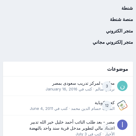
شنطة
منصة شنطة
متجر الكتروني
متجر إلكتروني مجاني
موضوعات
مطلوب لمركز تدريب سعودى بمصر
3
نرمين سالم
· كتب في
January 16, 2016
كعب كوباية
12
المدرب حسام الدين محمد
· كتب في
June 4, 2011
مصر - بعد طلب النائب أحمد خليل خير الله تدبير
0
اعتماد مالي لتطوير مدخل قرية سند واحد بالنهضة
الأخبار
· كتب في
July 3