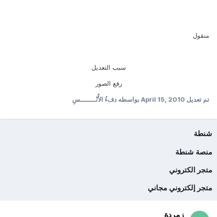
منقول
سبب التعديل
رفع الصور
تم تعديل
April 15, 2010
بواسطه دفءُ الأٌنْــــــــسِ
شنطة
منصة شنطة
متجر الكتروني
متجر إلكتروني مجاني
زمردة