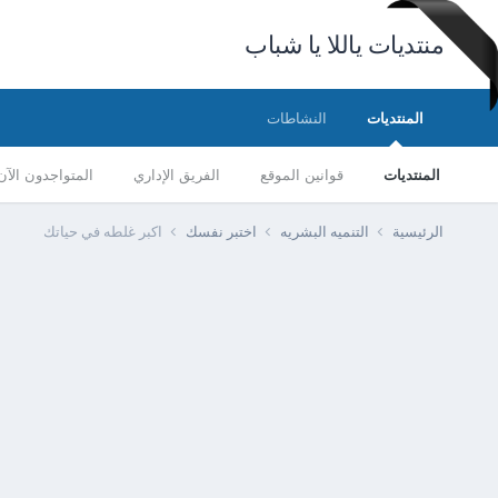
منتديات ياللا يا شباب
المنتديات
النشاطات
المنتديات
قوانين الموقع
الفريق الإداري
المتواجدون الآن
الرئيسية
التنميه البشريه
اختبر نفسك
اكبر غلطه في حياتك