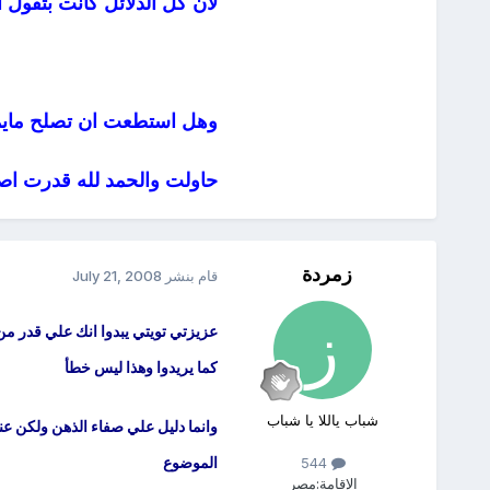
لان كل الدلائل كانت بتقول
وهل استطعت ان تصلح مايم
حاولت والحمد لله قدرت اصل
زمردة
قام بنشر
July 21, 2008
عزيزتي تويتي يبدوا انك علي قدر من
كما يريدوا وهذا ليس خطأ
شباب ياللا يا شباب
وانما دليل علي صفاء الذهن ولكن 
الموضوع
544
الإقامة:
مصر