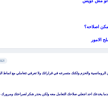
 انو مش كويس
كن اصلاحه؟
ح الامور
الكا
 الرومانسية والحزم ولكنك متسرعه في قراراتك ولا تعرفي تتعاملي مع انماط ال
عندما يخدعك احد اجعلي صلاحك التعامل معه ولكن بحذر شكر لصراحتك ومرورك 