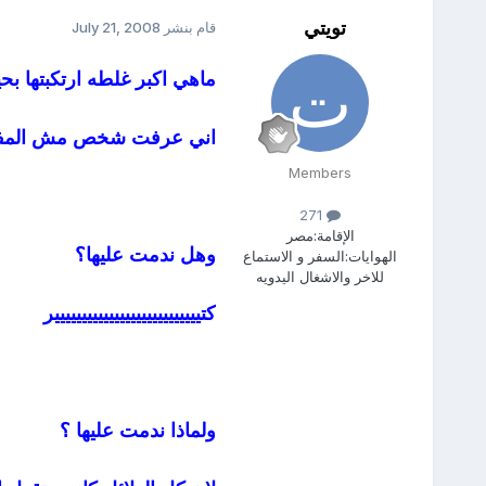
تويتي
قام بنشر
July 21, 2008
ماهي اكبر غلطه ارتكبتها بحي
اني عرفت شخص مش المف
Members
271
الإقامة:
مصر
وهل ندمت عليها؟
الهوايات:
السفر و الاستماع
للاخر والاشغال اليدويه
كتييييييييييييييييييييييييييير
ولماذا ندمت عليها ؟