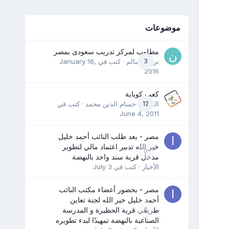
موضوعات
مطلوب لمركز تدريب سعودى بمصر
3
نرمين سالم
· كتب في
January 16,
2016
كعب كوباية
12
المدرب حسام الدين محمد
· كتب في
June 4, 2011
مصر - بعد طلب النائب أحمد خليل
خير الله تدبير اعتماد مالي لتطوير
0
مدخل قرية سند واحد بالنهضة
الأخبار
· كتب في
July 3
مصر - بحضور أعضاء مكتب النائب
أحمد خليل خير الله لجنة تعاين
0
طريقي قرية الحظيرة و المدرسة
الصناعية بالنهضة تمهيدًا لبدء تطويره