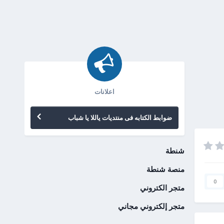
اعلانات
ضوابط الكتابه فى منتديات ياللا يا شباب
شنطة
منصة شنطة
0
متجر الكتروني
متجر إلكتروني مجاني