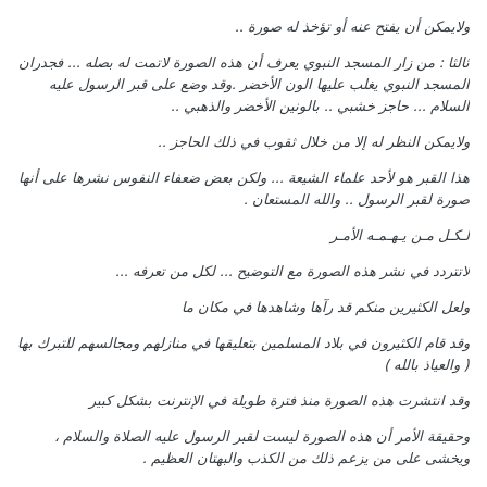
ولايمكن أن يفتح عنه أو تؤخذ له صورة ..
ثالثا : من زار المسجد النبوي يعرف أن هذه الصورة لاتمت له بصله ... فجدران
المسجد النبوي يغلب عليها الون الأخضر .وقد وضع على قبر الرسول عليه
السلام ... حاجز خشبي .. بالونين الأخضر والذهبي ..
ولايمكن النظر له إلا من خلال ثقوب في ذلك الحاجز ..
هذا القبر هو لأحد علماء الشيعة ... ولكن بعض ضعفاء النفوس نشرها على أنها
صورة لقبر الرسول .. والله المستعان .
لـكـل مـن يـهـمـه الأمـر
لاتتردد في نشر هذه الصورة مع التوضيح ... لكل من تعرفه ...
ولعل الكثيرين منكم قد رآها وشاهدها في مكان ما
وقد قام الكثيرون في بلاد المسلمين بتعليقها في منازلهم ومجالسهم للتبرك بها
( والعياذ بالله )
وقد انتشرت هذه الصورة منذ فترة طويلة في الإنترنت بشكل كبير
وحقيقة الأمر أن هذه الصورة ليست لقبر الرسول عليه الصلاة والسلام ،
ويخشى على من يزعم ذلك من الكذب والبهتان العظيم .