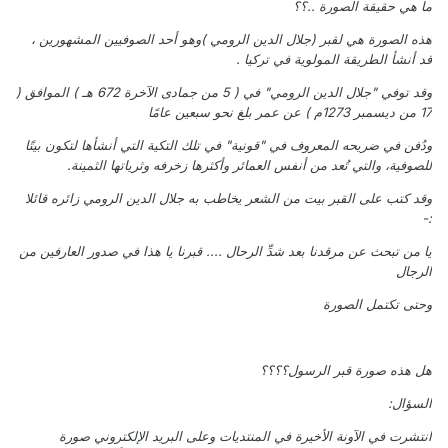
ما هي حقيقة الصورة ..؟؟
هذه الصورة هي لقبر (جلال الدين الرومي )وهو أحد الصوفيين المشهورين ،
قد أنشأ الطريقة المولوية في تركيا .
وقد توفي "جلال الدين الرومي" في ( 5 من جمادى الآخرة 672 هـ ) الموافق (
17 من ديسمبر 1273م ) عن عمر بلغ نحو سبعين عامًا
ودُفن في ضريحه المعروف في "قونية" في تلك التكية التي أنشأها لتكون بيتًا
للصوفية، والتي تُعد من أنفس العمائر وأكثرها زخرفه وثرياتها الثمينة.
وقد كتب على القبر بيت من الشعر يخاطب به جلال الدين الرومي زائره قائلا
:-
يا من تبحث عن مرقدنا بعد شدِّ الرحال .... قبرنا يا هذا في صدور العارفين من
الرجال
وحتى تكتمل الصورة
هل هذه صورة قبر الرسول؟؟؟؟
السؤال:
انتشرت في الآونة الأخيرة في المنتديات وعلى البريد الإلكتروني صورة