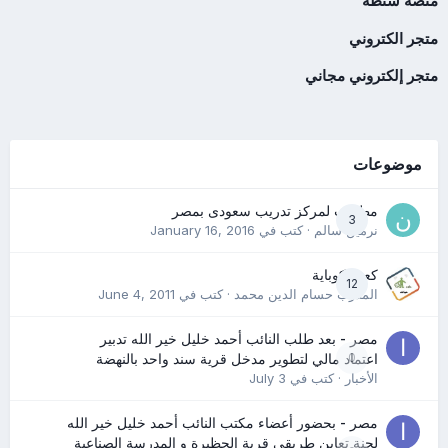
منصة شنطة
متجر الكتروني
متجر إلكتروني مجاني
موضوعات
مطلوب لمركز تدريب سعودى بمصر
3
نرمين سالم
· كتب في
January 16, 2016
كعب كوباية
12
المدرب حسام الدين محمد
· كتب في
June 4, 2011
مصر - بعد طلب النائب أحمد خليل خير الله تدبير
0
اعتماد مالي لتطوير مدخل قرية سند واحد بالنهضة
الأخبار
· كتب في
July 3
مصر - بحضور أعضاء مكتب النائب أحمد خليل خير الله
لجنة تعاين طريقي قرية الحظيرة و المدرسة الصناعية