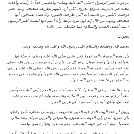
مزعومة لقبر الرسول –صلى الله عليه وسلم- وأغضبني جداً ما رأيت، وأخذت
أبحث في الإنترنت لموقع معروف لكي أرد عليهم بطريقة صحيحة، وعند بحثي
فوجئت بالكثير من المنتديات التي طرحت الصورة والأعضاء يصدقون أنها
صحيحة، ومنهم من قال:إنه أول مرة يراها، وأنا أعلم أنها ليست لقبر الرسول
-عليه أفضل الصلاة والسلام- فما حكمكم على ذلك؟
الجواب:
الحمد لله، والصلاة والسلام على رسول الله وعلى آله وصحبه، وبعد:
فإن هذه الصورة –المزعومة لقبر النبي صلى الله عليه وسلم- لا صلة لها
بالواقع، وكذبها واضح للعيان يراه كل من قام بزيارة لمسجد رسول الله –صلى
الله عليه وسلم- بالمدينة النبوية؛ فقد دُفِن رسول الله –صلى الله عليه وسلم-
ثم أبو بكر الصديق، ثم الفاروق عمر –رضي الله عنهما وأرضاهما- في حجرة
أم المؤمنين عائشة –رضي الله عنها-.
وبيت عائشة –رضي الله عنها- كانت مساحته من الحجرة إلى الباب نحواً من
ستة أذرع أو سبعة، وعرضه بين الثمانية والتسعة، وارتفاع سقفه بقدر قامة
الإنسان، وكان بابه جهة المسجد، أي غربي الحجرة.
وروي أن هذا البيت الذي فيه القبور الشريفة مربع مبني بحجارة سُودٍ وقَصَّةٍ
(أي جص)، الذي يلي القبلة منه أطول، والشرقي والغربي سواء، والشمالي
أنقصها ، وله باب في جهته الشمالية، وهو مسدود بحجارة سود وقصة.
ثم بنى عمر بن عبد العزيز –رحمه الله- سنة ست وثمانين جداراً مُخَمَّساً حول