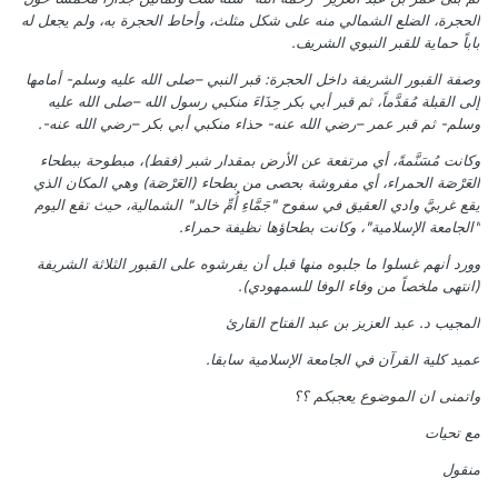
الحجرة، الضلع الشمالي منه على شكل مثلث، وأحاط الحجرة به، ولم يجعل له
باباً حماية للقبر النبوي الشريف.
وصفة القبور الشريفة داخل الحجرة: قبر النبي –صلى الله عليه وسلم- أمامها
إلى القبلة مُقدَّماً، ثم قبر أبي بكر حِذَاءَ منكبي رسول الله –صلى الله عليه
وسلم- ثم قبر عمر –رضي الله عنه- حذاء منكبي أبي بكر –رضي الله عنه-.
وكانت مُسَنَّمةً، أي مرتفعة عن الأرض بمقدار شبر (فقط)، مبطوحة ببطحاء
العَرْصَة الحمراء، أي مفروشة بحصى من بطحاء (العَرْصَة) وهي المكان الذي
يقع غربيَّ وادي العقيق في سفوح "جَمَّاءِ أُمِّ خالد" الشمالية، حيث تقع اليوم
"الجامعة الإسلامية"، وكانت بطحاؤها نظيفة حمراء.
وورد أنهم غسلوا ما جلبوه منها قبل أن يفرشوه على القبور الثلاثة الشريفة
(انتهى ملخصاً من وفاء الوفا للسمهودي).
المجيب د. عبد العزيز بن عبد الفتاح القارئ
عميد كلية القرآن في الجامعة الإسلامية سابقا.
واتمنى ان الموضوع يعجبكم ؟؟
مع تحيات
منقول