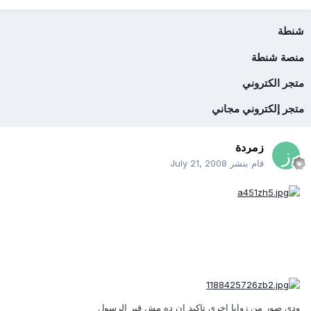
شنطة
منصة شنطة
متجر الكتروني
متجر إلكتروني مجاني
زمردة
قام بنشر
July 21, 2008
ودي صور من زوايا اخري تاكيد ان ده مش قبر الرسول