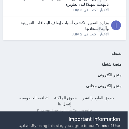
0
بالنهضة تمهيدًا لبدء تطويره
الأخبار
· كتب في
July 3
وزارة التموين تكشف أسباب إيقاف البطاقات التموينية
0
وآلية استعادتها
الأخبار
· كتب في
July 2
شنطة
منصة شنطة
متجر الكتروني
متجر إلكتروني مجاني
حقوق الطبع والنشر
حقوق الملكية
اتفاقيه الخصوصيه
إتصل بنا
Powered by Invision Community
Important Information
Terms of Use
By using this site, you agree to our
,
اتفاقيه