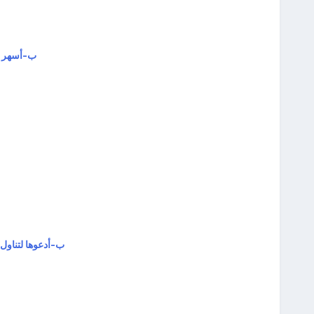
ب‌-أسهر ع
ب‌-أدعوها لتناول