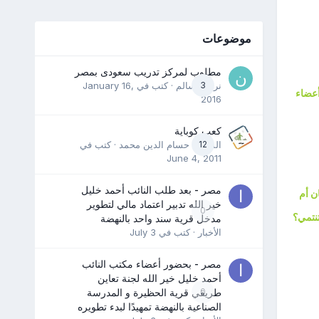
موضوعات
مطلوب لمركز تدريب سعودى بمصر
3
نرمين سالم
· كتب في
January 16,
أعضاء
2016
كعب كوباية
12
المدرب حسام الدين محمد
· كتب في
June 4, 2011
مصر - بعد طلب النائب أحمد خليل
ن أم
خير الله تدبير اعتماد مالي لتطوير
0
تنتمي؟
مدخل قرية سند واحد بالنهضة
الأخبار
· كتب في
July 3
مصر - بحضور أعضاء مكتب النائب
أحمد خليل خير الله لجنة تعاين
0
طريقي قرية الحظيرة و المدرسة
الصناعية بالنهضة تمهيدًا لبدء تطويره