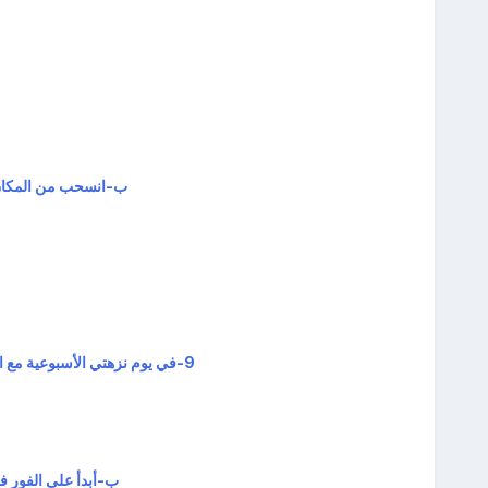
ب‌-انسحب من المكان 
9-في يوم نزهتي الأسبوعية مع اصدقائي طلب مني والدي/والدتي البقاء في المنزل لمشاركته استقبال بعض الضيوف:
ب‌-أبدأ على الفور 