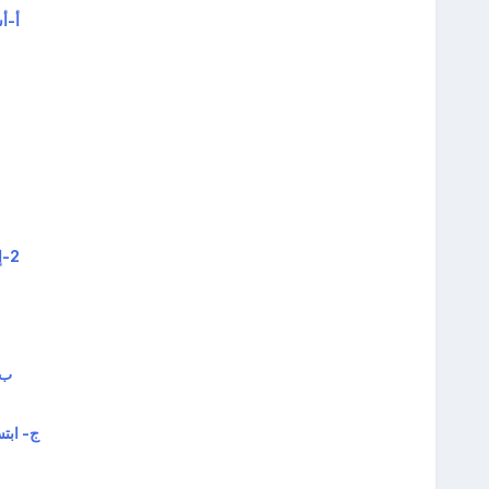
أ‌-أ
2-إذا مدح صديق والديي قائلا: " ما أسعدك بوالديك! فإنني..
ب-
ج- ابت