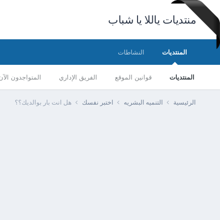
منتديات ياللا يا شباب
المنتديات
النشاطات
المنتديات
قوانين الموقع
الفريق الإداري
المتواجدون الآن
الرئيسية
التنميه البشريه
اختبر نفسك
هل انت بار بوالديك؟؟