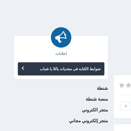
اعلانات
ضوابط الكتابه فى منتديات ياللا يا شباب
شنطة
منصة شنطة
0
متجر الكتروني
متجر إلكتروني مجاني