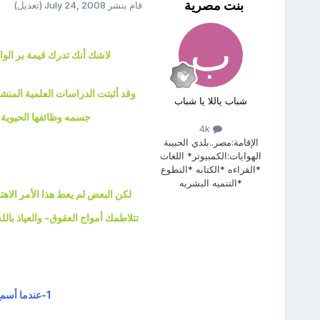
بنت مصرية
قام بنشر
July 24, 2008
(تعديل)
لاشك أنك تدرك قيمة بر الوالد
وقد أثبتت الدراسات العلمية المنشور
شباب ياللا يا شباب
جسمه وظائفها الحيوية 
4k
الإقامة:
مصر..بلدي الحبيبة
الهوايات:
الكمبيوتر* اللغات
*القراءه *الكتابه *التطوع
*التنميه البشريه
لكن البعض لم يعط هذا الأمر الاه
تتلاطمك أمواج العقوق- والعياذ بال
1-عندما أسمع الآيات القرآنية التي تحث على بر الوالدين يكون شعوري كالتالي: