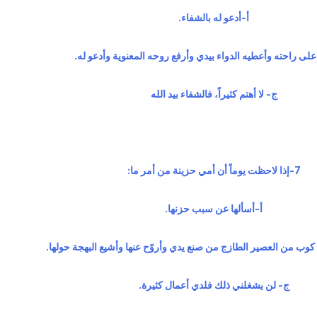
أ‌-أدعو له بالشفاء.
لى راحته وأعطيه الدواء بيدي وأرفع روحه المعنوية وأدعو له.
ج- لا أهتم كثيراً، فالشفاء بيد الله
7-إذا لاحظت يوماً أن أمي حزينة من أمر ما:
أ‌-أسألها عن سبب حزنها.
 كوب من العصير الطازج من صنع يدي وأروّح عنها وأشيع البهجة حولها.
ج- لن يشغلني ذلك فلدي أعمال كثيرة.