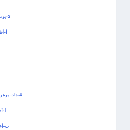
3-يوماً ما نصحتني والدتي بقطع علاقتي بإحدى صديقاتي المقربات
أ‌-أ
4-ذات مرة رفض والدي تلبية رغبتي في شراء شيء معين لظروف مالية طارئة:
أ‌-أ
ب‌-أخب