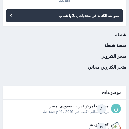
اعلانات
ضوابط الكتابه فى منتديات ياللا يا شباب
شنطة
منصة شنطة
متجر الكتروني
متجر إلكتروني مجاني
موضوعات
مطلوب لمركز تدريب سعودى بمصر
3
نرمين سالم
· كتب في
January 16, 2016
كعب كوباية
12