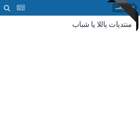
الشعر والأدب
منتديات ياللا يا شباب