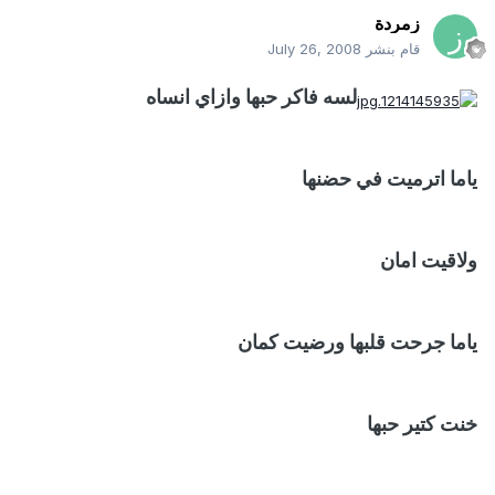
زمردة
قام بنشر
July 26, 2008
لسه فاكر حبها وازاي انساه
ياما اترميت في حضنها
ولاقيت امان
ياما جرحت قلبها ورضيت كمان
خنت كتير حبها