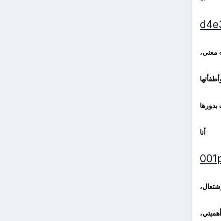
 معنى،
أطفأتها
 بدورها
أنا
شتعال،
هميتي،