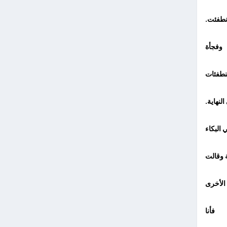
إنطفئت.
وفجأة
نطفئات
لنهاية.
 البكاء
 وقالت
الأخرى
فأنا