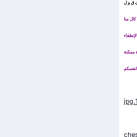
 ق و ل
ال منا
إنطفاء
 ممكنة
 انفسكم