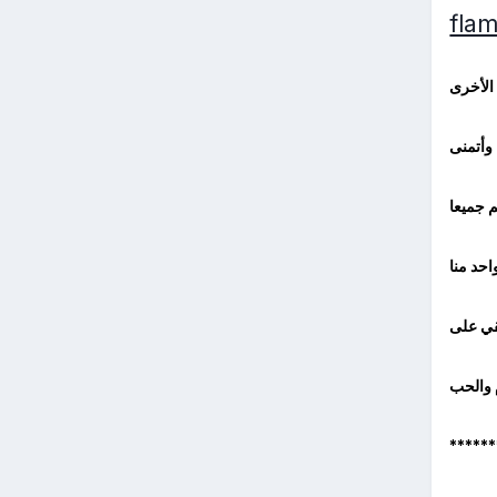
الأخرى
وأتمنى
 جميعا
احد منا
قي على
م والحب
******