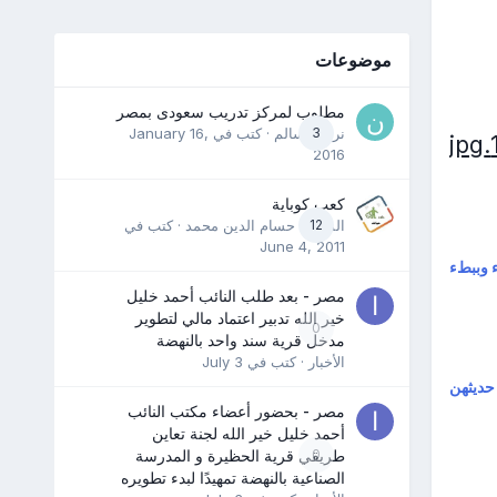
موضوعات
مطلوب لمركز تدريب سعودى بمصر
3
نرمين سالم
· كتب في
January 16,
2016
كعب كوباية
12
المدرب حسام الدين محمد
· كتب في
June 4, 2011
 وببطء
مصر - بعد طلب النائب أحمد خليل
خير الله تدبير اعتماد مالي لتطوير
0
مدخل قرية سند واحد بالنهضة
الأخبار
· كتب في
July 3
حديثهن
مصر - بحضور أعضاء مكتب النائب
أحمد خليل خير الله لجنة تعاين
0
طريقي قرية الحظيرة و المدرسة
الصناعية بالنهضة تمهيدًا لبدء تطويره