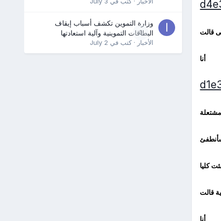
الأخبار
· كتب في
July 3
وزارة التموين تكشف أسباب إيقاف
ى قالت
0
البطاقات التموينية وآلية استعادتها
الأخبار
· كتب في
July 2
أنا
مشتعلة
سأنطفئ
ئت كليا
ية قالت
أنا