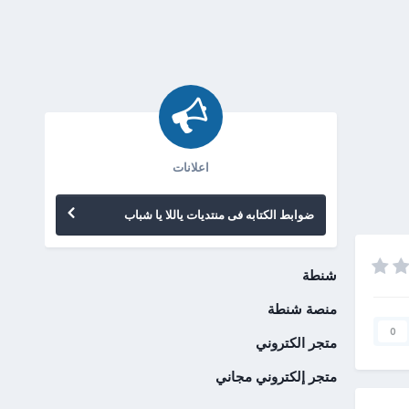
اعلانات
ضوابط الكتابه فى منتديات ياللا يا شباب
شنطة
منصة شنطة
0
متجر الكتروني
متجر إلكتروني مجاني