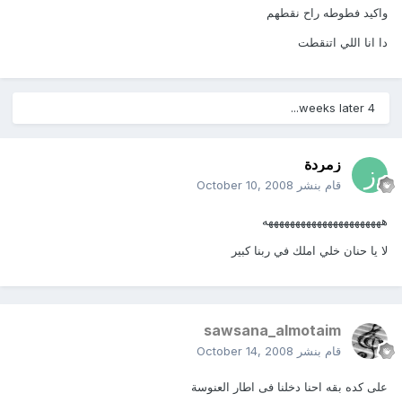
واكيد فطوطه راح نقطهم
دا انا اللي اتنقطت
4 weeks later...
زمردة
قام بنشر
October 10, 2008
ههههههههههههههههههههههه
لا يا حنان خلي املك في ربنا كبير
sawsana_almotaim
قام بنشر
October 14, 2008
على كده بقه احنا دخلنا فى اطار العنوسة