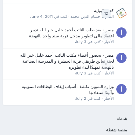
كعب كوباية
12
المدرب حسام الدين محمد
· كتب في
June 4, 2011
مصر - بعد طلب النائب أحمد خليل خير الله تدبير
0
اعتماد مالي لتطوير مدخل قرية سند واحد بالنهضة
الأخبار
· كتب في
July 3
مصر - بحضور أعضاء مكتب النائب أحمد خليل خير الله
لجنة تعاين طريقي قرية الحظيرة و المدرسة الصناعية
0
بالنهضة تمهيدًا لبدء تطويره
الأخبار
· كتب في
July 3
وزارة التموين تكشف أسباب إيقاف البطاقات التموينية
0
وآلية استعادتها
الأخبار
· كتب في
July 2
شنطة
منصة شنطة