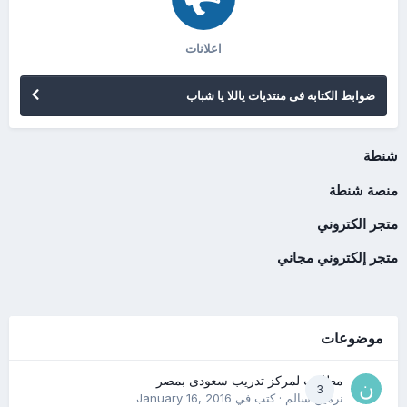
اعلانات
ضوابط الكتابه فى منتديات ياللا يا شباب
شنطة
منصة شنطة
متجر الكتروني
متجر إلكتروني مجاني
موضوعات
مطلوب لمركز تدريب سعودى بمصر
3
نرمين سالم
· كتب في
January 16, 2016