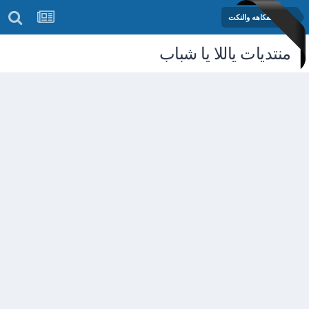
منتدى الفكاهه والنكت
منتديات ياللا يا شباب