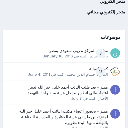
متجر الكتروني
متجر إلكتروني مجاني
موضوعات
مطلوب لمركز تدريب سعودى بمصر
3
نرمين سالم
· كتب في
January 16, 2016
كعب كوباية
12
المدرب حسام الدين محمد
· كتب في
June 4, 2011
مصر - بعد طلب النائب أحمد خليل خير الله تدبير
0
اعتماد مالي لتطوير مدخل قرية سند واحد بالنهضة
الأخبار
· كتب في
July 3
مصر - بحضور أعضاء مكتب النائب أحمد خليل خير الله
لجنة تعاين طريقي قرية الحظيرة و المدرسة الصناعية
0
بالنهضة تمهيدًا لبدء تطويره