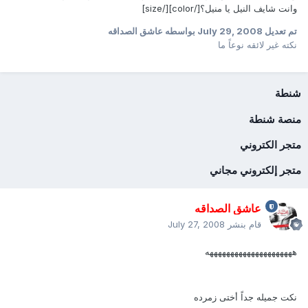
وانت شايف النيل يا منيل؟[/color][/size]
تم تعديل
July 29, 2008
بواسطه عاشق الصداقه
نكته غير لائقه نوعاً ما
شنطة
منصة شنطة
متجر الكتروني
متجر إلكتروني مجاني
عاشق الصداقه
قام بنشر
July 27, 2008
هههههههههههههههههههههه
نكت جميله جداً أختى زمرده