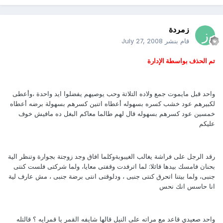
زمردة
قام بنشر
July 27, 2008
تم الحذف بواسطة الإدارة
واحد قبل مايموت جمع ولاده التلاتة وحب يوصيهم يفضلوا ايد واحدة ،وأعطى
لكبيرهم عود خشب كسره بسهوله أعطاه اتنين كسرهم بسهولة برضه أعطاه
خمسين عود كسرهم بسهوله قال لهم طالما معاكم البغل ده مافيش خوف
عليكم
رقد الرجل على فراشة يغالب الغيبوبةوكلما افاق وجد زوجتة بجوارة وتنظر الية
بحنان فامسك بيدها قائلا: لما اترفدت وقفتى معايا، ولما شركتى فلست كنتى
جنبى، ولما بيتنا اتحرق كنتى جنبى ، ودلوقتى انتى برضة جنبى ، مش عارف لية
انا حاسس انك نحس
واحد صعيدي قاعد مع مراته على النيل قالها شايفه القمر يا قمرايه ؟ قالتله