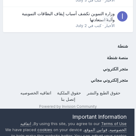
الأخبار
· كتب في
July 3
وزارة التموين تكشف أسباب إيقاف البطاقات التموينية
0
وآلية استعادتها
الأخبار
· كتب في
July 2
شنطة
منصة شنطة
متجر الكتروني
متجر إلكتروني مجاني
حقوق الطبع والنشر
حقوق الملكية
اتفاقيه الخصوصيه
إتصل بنا
Powered by Invision Community
Important Information
Terms of Use
By using this site, you agree to our
,
اتفاقيه
الخصوصيه
,
قوانين الموقع
, We have placed
on your device
cookies
to help make this website better. You can
adjust your cookie