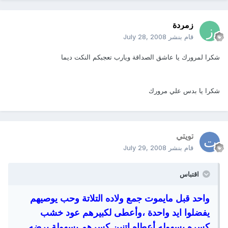
زمردة
قام بنشر
July 28, 2008
شكرا لمرورك يا عاشق الصداقة ويارب تعجبكم النكت ديما
شكرا يا بدس علي مرورك
تويتي
قام بنشر
July 29, 2008
اقتباس
واحد قبل مايموت جمع ولاده التلاتة وحب يوصيهم
يفضلوا ايد واحدة ،وأعطى لكبيرهم عود خشب
كسره بسهوله أعطاه اتنين كسرهم بسهولة برضه