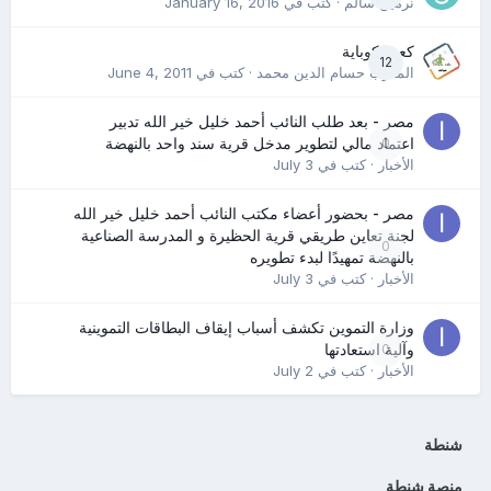
نرمين سالم
· كتب في
January 16, 2016
كعب كوباية
12
المدرب حسام الدين محمد
· كتب في
June 4, 2011
مصر - بعد طلب النائب أحمد خليل خير الله تدبير
0
اعتماد مالي لتطوير مدخل قرية سند واحد بالنهضة
الأخبار
· كتب في
July 3
مصر - بحضور أعضاء مكتب النائب أحمد خليل خير الله
لجنة تعاين طريقي قرية الحظيرة و المدرسة الصناعية
0
بالنهضة تمهيدًا لبدء تطويره
الأخبار
· كتب في
July 3
وزارة التموين تكشف أسباب إيقاف البطاقات التموينية
0
وآلية استعادتها
الأخبار
· كتب في
July 2
شنطة
منصة شنطة