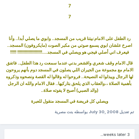
7
7
رد الطفل على الامام:بيتنا قريب من المسجد.. وابوي ما يصلي أبدا.. وأنا
اصرخ علشان ابوي يسمع صوتي من مكبر الصوت (مايكروفون) المسجد..
فيعرف اني أصلي فيجي هو ويصلي في المسجد....!!!!!!!!!!!!!!!!!!!! !!!!!
قال الامام وقف شعري واقشعر بدني عندما سمعت رد هذا الطفل..
فاتفق
الامام مع مجموعة من الجيران اللي يصلون في المسجد دوم بأنهم يروحون
لها الرجال ويبذلوا له النصيحة..
فروحوا له وقالوا له القصة ونصحوه وذكروه
بأهمية الصلاة ،،والعقاب الذي يلحق بتاركيها..
فقال الامام والله ان الرجل
(والد الصبي) أصبح لا يفوته
صلاة..
ويصلي كل فريضة في المسجد
منقول للعبرة
تم تعديل
July 30, 2008
بواسطه بنت مصرية
3 weeks later...