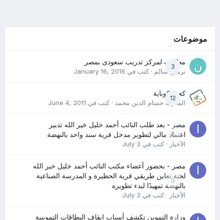
موضوعات
مطلوب لمركز تدريب سعودى بمصر
3
نرمين سالم
· كتب في
January 16, 2016
كعب كوباية
12
المدرب حسام الدين محمد
· كتب في
June 4, 2011
مصر - بعد طلب النائب أحمد خليل خير الله تدبير
0
اعتماد مالي لتطوير مدخل قرية سند واحد بالنهضة
الأخبار
· كتب في
July 3
مصر - بحضور أعضاء مكتب النائب أحمد خليل خير الله
لجنة تعاين طريقي قرية الحظيرة و المدرسة الصناعية
0
بالنهضة تمهيدًا لبدء تطويره
الأخبار
· كتب في
July 3
وزارة التموين تكشف أسباب إيقاف البطاقات التموينية