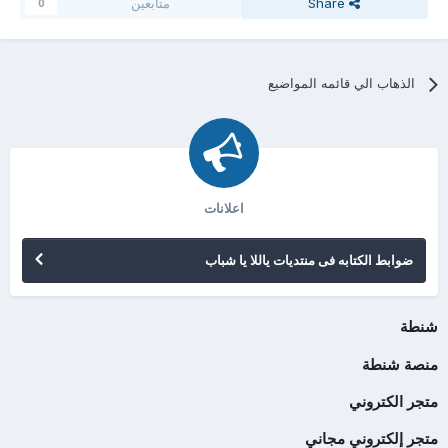
Share
متابعين
0
الذهاب الي قائمه المواضيع
اعلانات
ضوابط الكتابه فى منتديات ياللا يا شباب
شنطة
منصة شنطة
متجر الكتروني
متجر إلكتروني مجاني