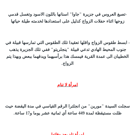
-تصبغ العروس في جزيرة "جاوا" اسنانها باللون الاسود وتغسل قدمي
زوجها اثناء حفلات الزواج كدليل على استعدادها لخدمته طيلة حياتها
- ابسط طقوس الزواج واقلها تعقيدا تلك الطقوس التي تمارسها قبيلة في
جنوب المحيط الهادي تدعي قبيلة "ينجلريتو" ففي تلك الجزيرة يذهب
الخطيبان الى عمدة القرية فيمسك هذا برأسيهما ويدقهما ببعض وبهذا يتم
الزواج.
امرأة لا تنام
سجلت السيدة "مورين" من انجلترا الرقم القياسي في مدة اليقضة حيث
ظلت مستيقظة لمدة 449 ساعة أي ثمانية عشر يوما و17 ساعة.
امرأة تلد بعد وفاتها