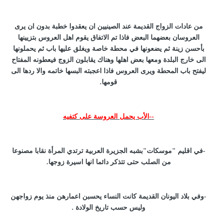
من عادات الزواج القديمة عند الصينيين ان يعقدوا خطبة بدون ان يرى
العروسان بعضهما البعض فاذا تم الاتفاق يقوم اهل العروس بتزيينها
بأحسن زينة ثم يضعونها في محطة خاصة ويغلق عليها باب ثم يحملونها
الى خارج البلدة ومعها بعض اهلها وهناك يقابلون الزوج فيعطونه المفتاح
ليفتح باب المحطة ويرى العروس فاذا اعجبته البسها خاتمه والا ردها الى
قومها.
--الأب يحمل العروسة على كتفيه
-في اقليم "موسكات"بشبه الجزيرة العربية ترتدي المرأة نقابا مصنوعا
من الصلب حتى تتذكر دائما انها اسيرة زوجها.
-وفي بلاد اليونان القديمة كانت النساء يحسبن اعمارهن منذ يوم زواجهن
وليس حسب تاريخ الولادة .