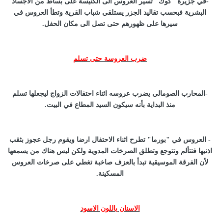
-في جزيرة "كوك" تسير العروس الى الكنيسة على بساط من الاجساد
البشرية فبحسب تقاليد الجزر يستلقي شباب القرية وتطأ العروس في
سيرها على ظهورهم حتى تصل الى مكان الحفل.
ضرب العروسة حتى تسلم
-المحارب الصومالي يضرب عروسه اثناء احتفالات الزواج ليجعلها تسلم
منذ البداية بأنه سيكون السيد المطاع في البيت.
- العروس في "بورما" تطرح اثناء الاحتفال ارضا ويقوم رجل عجوز بثقب
اذنيها فتتألم وتتوجع وتطلق الصرخات المدوية ولكن ليس هناك من يسمعها
لأن الفرقة الموسيقية تبدأ بالعزف صاخبة تغطي على صرخات العروس
المسكينة.
الاسنان باللون الاسود