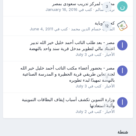
مطلوب لمركز تدريب سعودى بمصر
3
نرمين سالم
· كتب في
January 16, 2016
كعب كوباية
12
المدرب حسام الدين محمد
· كتب في
June 4, 2011
مصر - بعد طلب النائب أحمد خليل خير الله تدبير
0
اعتماد مالي لتطوير مدخل قرية سند واحد بالنهضة
الأخبار
· كتب في
July 3
مصر - بحضور أعضاء مكتب النائب أحمد خليل خير الله
لجنة تعاين طريقي قرية الحظيرة و المدرسة الصناعية
0
بالنهضة تمهيدًا لبدء تطويره
الأخبار
· كتب في
July 3
وزارة التموين تكشف أسباب إيقاف البطاقات التموينية
0
وآلية استعادتها
الأخبار
· كتب في
July 2
شنطة