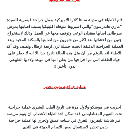
قام الاطباء في مدينة سانتا كلارا الاميركية بعمل جراحة قيصرية للسيدة
"ماري هاندرسون"والتي اعتبروها متوفاة اكلينيكيا بسبب اصابتها بمرض
سرطاني اصابها بفقدان الوعي وتوقف مخها عن العمل وذلك لاستخراج
جنين من احشائها بعد اكثر من شهرين من اصابتها بالسكتة المخية وبعد
العملية الجراحية الدقيقة انجبت جميلة تزن اربعة ارطال ونصف وقد أكد
الاطباء انه بالرغم من ان مثل هذه الحالة نادرة جدا الا انه لا خطر على
حياة الطفلة التي تم اخراجها من بطن امها في موعد ولادتها الطبيعي
بدون تأخير!!!
عملية جراحية بدون تخدير
اجريت في موسكو ولاول مرة في تاريخ الطب البشري عملية جراحية
تحت التنويم المغناطيسي فقد تمكن احد اطباء الاعصاب ان ينوم مريضة
عبر شاشة تليفزيون لتغرق في سبات عميق وتجري لها عملية جراحية
بدون تخدير لاستئصال بعض الاورام الخبيثة في الثدي.