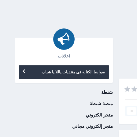
اعلانات
ضوابط الكتابه فى منتديات ياللا يا شباب
شنطة
منصة شنطة
0
متجر الكتروني
متجر إلكتروني مجاني