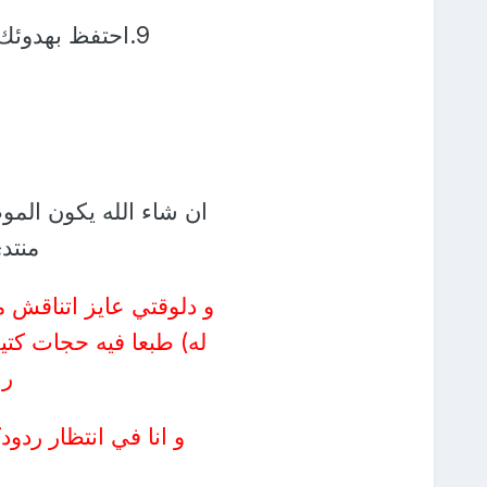
9.احتفظ بهدوئك: فالذين ينفعلون كثيرا بعواطفهم يفقدون الاحترام.
ان شاء الله يكون المو
منتدى
و دلوقتي عايز اتناقش م
له) طبعا فيه حجات كتي
را
و انا في انتظار ردود