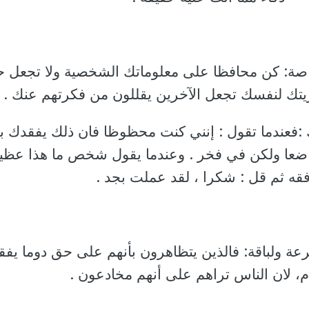
اصة: كن محافظا على معلوماتك الشخصية ولا تجعل ح
عريتك لنفسك تجعل الآخرين يقللون من فكرتهم عنك .
ك :فعندما تقول : إنني كنت محظوظا فان ذلك يفقدك ب
اضعا ولكن في فخر . وعندما يقول شخص ما هذا عظيم
فقه ثم قل : شكرا ، لقد عملت بجد .
عة ولباقة: فالذين يتظاهرون بأنهم على حق دوما يف
م، لان الناس تراهم على أنهم مخادعون .