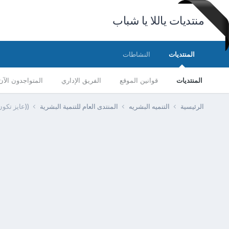
منتديات ياللا يا شباب
المنتديات
النشاطات
المنتديات
قوانين الموقع
الفريق الإداري
المتواجدون الآن
الرئيسية
التنميه البشريه
المنتدى العام للتنمية البشرية
((عايز تكو