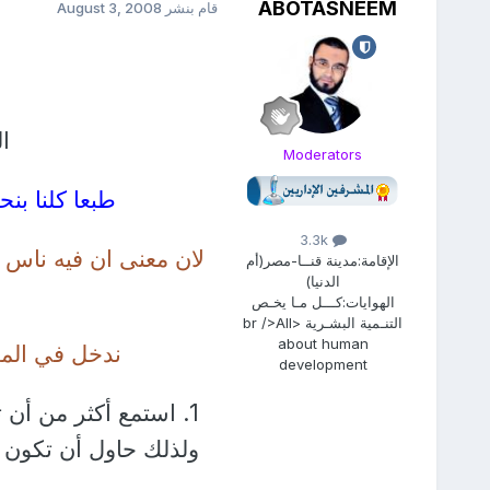
ABOTASNEEM
قام بنشر
August 3, 2008
ال
Moderators
طبعا كلنا بن
3.3k
لان معنى ان فيه ناس 
الإقامة:
مدينة قنــا-مصر(أم
الدنيا)
الهوايات:
كـــل مـا يخـص
التنـمية البشـرية <br />All
about human
ندخل في المه
development
1. استمع أكثر من أن تتكلم
ولذلك حاول أن تكون 