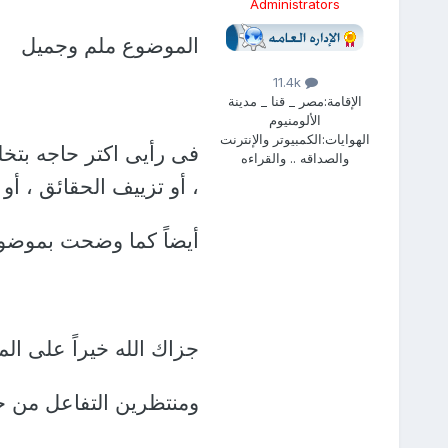
Administrators
الموضوع ملم وجميل
11.4k
الإقامة:
مصر _ قنا _ مدينة
الألومنيوم
الهوايات:
الكمبيوتر والإنترنت
فى رأيى اكتر حاجه بتخل
والصداقه .. والقراءه
، أو تزييف الحقائق ، أو ا
أيضاً كما وضحت بموضو
جزاك الله خيراً على الم
ومنتظرين التفاعل من ج