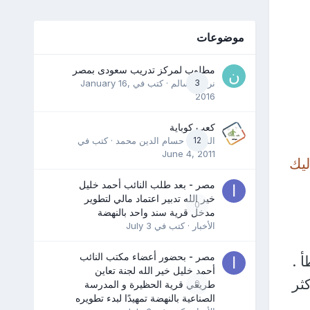
موضوعات
مطلوب لمركز تدريب سعودى بمصر
3
نرمين سالم
· كتب في
January 16,
2016
كعب كوباية
12
المدرب حسام الدين محمد
· كتب في
June 4, 2011
ليك
مصر - بعد طلب النائب أحمد خليل
خير الله تدبير اعتماد مالي لتطوير
0
مدخل قرية سند واحد بالنهضة
الأخبار
· كتب في
July 3
مصر - بحضور أعضاء مكتب النائب
 .
أحمد خليل خير الله لجنة تعاين
ثر
0
طريقي قرية الحظيرة و المدرسة
الصناعية بالنهضة تمهيدًا لبدء تطويره