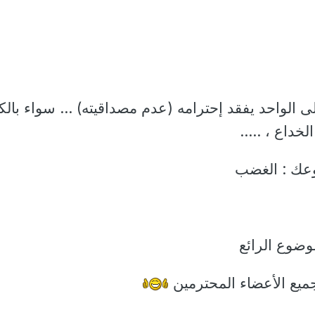
ى الواحد يفقد إحترامه (عدم مصداقيته) ... سواء بال
لخداع ، .....
عك : الغضب
وضوع الرائع
ميع الأعضاء المحترمين