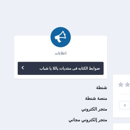
اعلانات
ضوابط الكتابه فى منتديات ياللا يا شباب
شنطة
منصة شنطة
0
متجر الكتروني
متجر إلكتروني مجاني