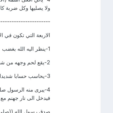
ولا يصليها وكل ضربة كانت تنزله ال
-----------------------
الاربعة التي تكون في ال
1-ينظر اليه الله بغضب
2-يقع لحم وجهه من شدة خوفه وخجله من الله (عزوجل)
3-يحاسب حسابا شديدا ومؤلما
4-يبرى منه الرسول صلى
فيدخل الى نار جهنم مع ا
صدق رسول الله ((صلى ا