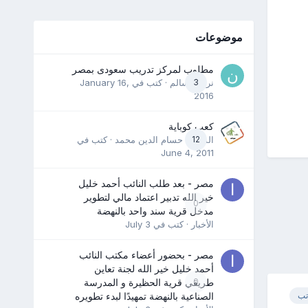
موضوعات
مطلوب لمركز تدريب سعودى بمصر
3
نرمين سالم
· كتب في
January 16,
2016
كعب كوباية
12
المدرب حسام الدين محمد
· كتب في
June 4, 2011
مصر - بعد طلب النائب أحمد خليل
خير الله تدبير اعتماد مالي لتطوير
0
مدخل قرية سند واحد بالنهضة
الأخبار
· كتب في
July 3
مصر - بحضور أعضاء مكتب النائب
أحمد خليل خير الله لجنة تعاين
0
طريقي قرية الحظيرة و المدرسة
تب
الصناعية بالنهضة تمهيدًا لبدء تطويره