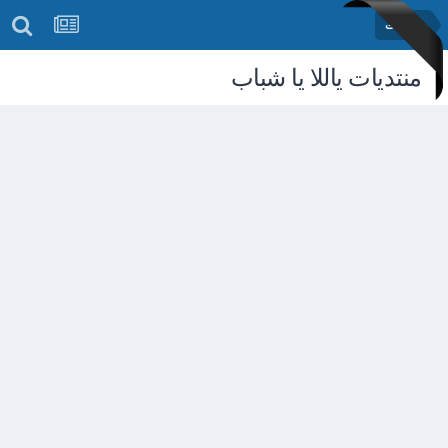
رمضانيات
منتديات ياللا يا شباب