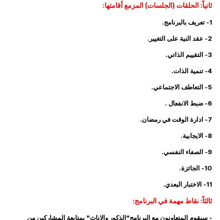
ثانياً: الحلقات (الجلسات) المزمع أقامتها:
1- تعريف بالبرنامج.
2- عقد النية على التغيير.
3- التقييم الذاتي.
4- تنمية الذات.
5- التعاطف الاجتماعي.
6- ضبط الانفعال .
7- ادارة الوقت في رمضان.
8- الايجابية.
9- الصفاء النفسي.
10- الجائزة.
11- الاختبار البعدي.
ثالثاً: نقاط مهمة في البرنامج:
- سيقوم المتعاونون مع البرنامج"الذكور والإناث" بمتابعة المشاركين من