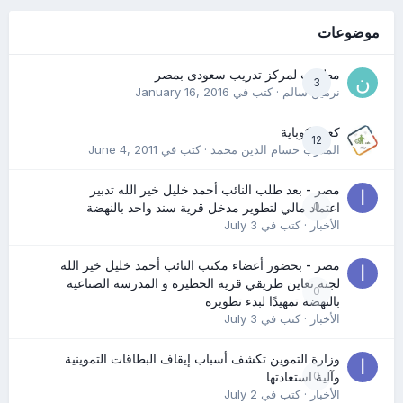
موضوعات
مطلوب لمركز تدريب سعودى بمصر
3
نرمين سالم
· كتب في
January 16, 2016
كعب كوباية
12
المدرب حسام الدين محمد
· كتب في
June 4, 2011
مصر - بعد طلب النائب أحمد خليل خير الله تدبير
0
اعتماد مالي لتطوير مدخل قرية سند واحد بالنهضة
الأخبار
· كتب في
July 3
مصر - بحضور أعضاء مكتب النائب أحمد خليل خير الله
لجنة تعاين طريقي قرية الحظيرة و المدرسة الصناعية
0
بالنهضة تمهيدًا لبدء تطويره
الأخبار
· كتب في
July 3
وزارة التموين تكشف أسباب إيقاف البطاقات التموينية
0
وآلية استعادتها
الأخبار
· كتب في
July 2