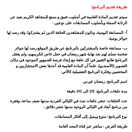
طريقة تقديم البرنامج:
سيتم تقديم المادة العلمية في أسلوب شيق و ممتع للمشاهد الكريم بعيد عن
الرتابة المملة وبأسلوب المسابقات على نوعين :
أ- المسابقة اليومية، وتكون للمشاهدين للحلقة الذين لم يشتركوا، وقد رصد لها
جوائز يومية.
ب- مسابقة خاصة بالمشتركين بالبرنامج عن طريق الموقع رصد لها جوائز
ضخمة تسلم لهم بعد نهاية شهر رمضان في حفل خاص لتكريمهم، ولم يغفل
البرنامج طابع التغيير في كل حلقة مع إيجاد فرصة للجمهور الموجود في مكان
التصوير (الأستديو)، علماً أن المادة العلمية قد أعدها بعض الاستشاريين و
المختصين.وفكرة البرنامج التفصيلية كالآتي:
اسم البرنامج:
رمضان غيرني
مدة حلقات البرنامج:
25 الى 30 دقيقة
عدد الحلقات:
عشر حلقات تبث في الليالي الفردية مدتها نصف ساعة، وفقرة
من برنامج أبعاد في الليالي الزوجية مدتها عشر دقائق..
نوع البرنامج:
منوع ويميل إلى أفكار المسابقات.
طريقة العرض :
مباشر عبر قناة المجد العامة