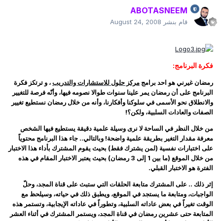
ABOTASNEEM
قام بنشر
August 24, 2008
فكرة البرنامج:
رمضان غيرني هو احد برامج
مركز حلول للاستشارات والتدريب
، و ترتكز فكرة
البرنامج على أن رمضان يمر علينا سنوات طوالا نصومه فيها، وأنّه فرصة للتغيير
والانطلاق نحو الأسمى في سلوكنا وأفكارنا، وأنه من خلال رمضان نستطيع تغيير
الصفات والعادات السلبية، ولكن؟!
من خلال النظر في الساحة لا نرى وسيلة علمية دقيقة يستطيع فيها الشخص
معرفة مقدار التغير بطريقة علمية واضحة! وبالتالي.. جاء هذا البرنامج محتوياً
على اختبارات نفسية (لمن يشترك فقط) بحيث يقوم المشترك بأداء هذا الاختبار
من خلال الموقع (ما بين 1 إلى 3 رمضان) بحيث يعتبر الاختبار المقام في هذه
الفترة هو الاختبار القبلي.
إثر ذلك .. على المشترك متابعة الحلقات التي ستبث على قناة المجد، وحلّ
الواجبات، ومتابعة ما يستجد في الموقع، ويطبق ذلك في حياته، وسيلحظ مع
الوقت تغيراً في بعض عاداته السلبية، وتطوراً في عاداته الإيجابية، وتستمر هذه
المتابعة حتى عشرين رمضان في قناة المجد، ويستمر المشترك في أثناء العشر