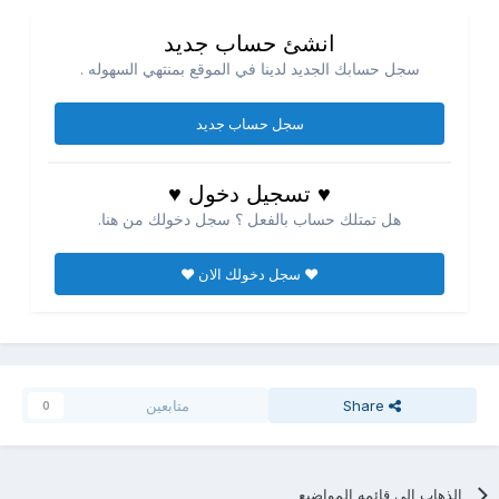
انشئ حساب جديد
سجل حسابك الجديد لدينا في الموقع بمنتهي السهوله .
سجل حساب جديد
♥ تسجيل دخول ♥
هل تمتلك حساب بالفعل ؟ سجل دخولك من هنا.
♥ سجل دخولك الان ♥
Share
متابعين
0
الذهاب الي قائمه المواضيع