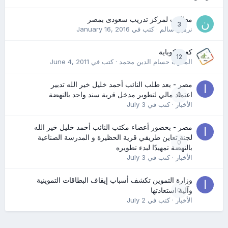
مطلوب لمركز تدريب سعودى بمصر
3
نرمين سالم
· كتب في
January 16, 2016
كعب كوباية
12
المدرب حسام الدين محمد
· كتب في
June 4, 2011
مصر - بعد طلب النائب أحمد خليل خير الله تدبير
0
اعتماد مالي لتطوير مدخل قرية سند واحد بالنهضة
الأخبار
· كتب في
July 3
مصر - بحضور أعضاء مكتب النائب أحمد خليل خير الله
لجنة تعاين طريقي قرية الحظيرة و المدرسة الصناعية
0
بالنهضة تمهيدًا لبدء تطويره
الأخبار
· كتب في
July 3
وزارة التموين تكشف أسباب إيقاف البطاقات التموينية
0
وآلية استعادتها
الأخبار
· كتب في
July 2