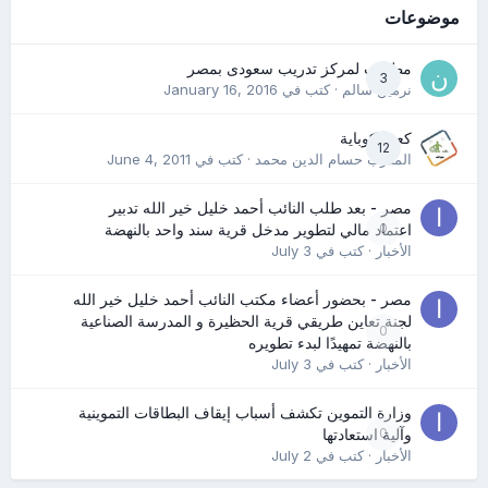
موضوعات
مطلوب لمركز تدريب سعودى بمصر
3
نرمين سالم
· كتب في
January 16, 2016
كعب كوباية
12
المدرب حسام الدين محمد
· كتب في
June 4, 2011
مصر - بعد طلب النائب أحمد خليل خير الله تدبير
0
اعتماد مالي لتطوير مدخل قرية سند واحد بالنهضة
الأخبار
· كتب في
July 3
مصر - بحضور أعضاء مكتب النائب أحمد خليل خير الله
لجنة تعاين طريقي قرية الحظيرة و المدرسة الصناعية
0
بالنهضة تمهيدًا لبدء تطويره
الأخبار
· كتب في
July 3
وزارة التموين تكشف أسباب إيقاف البطاقات التموينية
0
وآلية استعادتها
الأخبار
· كتب في
July 2