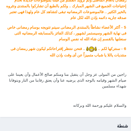
رمضان بالعام الماضى وتم تزويد القسم من قبلنا بموضوعات جديده تخدم
إحتياجات الجميع فى الشهر المبارك .. ولكم بالطبع أن تشاركوا بالمنتدى وتثروه
بالخير الكثير .. فالموضوعات الرمضانيه تبقى لتشاهد كل عام ولهذا فهى تعتبر
صدقه جاريه دائمه بإذن الله لكل عام
5 - أكثر الأعضاء نشاطاً بالمنتدى الرمضانى سيتم تتويجه بوسام رمضانى خاص
فى نهاية الشهر وسيستمر لشهور ، كذلك الفائز بالمسابقه الرمضانيه التى
سنعلنها بالقسم إن شاء الله له نفس الوسام
6 - سنتركها لكم ..
.. فنحن ننتظر إقتراحاتكم ليكون شهر رمضان فى
منتديات ياللا يا شباب متميزاً عن أى وقت بإذن الله
راجين من المولى عز وجل أن يتقبل منا ومنكم صالح الأعمال وأن يعيننا على
صيام الشهر وقيامه بالوجه الذى يرضيه عنا وأن يعتق رقابنا من النار ويتوفانا
شهداء مسلمين
والسلام عليكم ورحمة الله وبركاته
شنطة