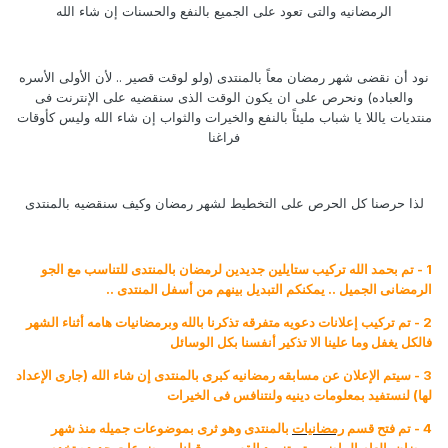
الرمضانيه والتى تعود على الجميع بالنفع والحسنات إن شاء الله
نود أن نقضى شهر رمضان معاً بالمنتدى (ولو لوقت قصير .. لأن الأولى الأسره
والعباده) ونحرص على ان يكون الوقت الذى سنقضيه على الإنترنت فى
منتديات ياللا يا شباب مليئاً بالنفع والخيرات والثواب إن شاء الله وليس كأوقات
فراغنا
لذا حرصنا كل الحرص على التخطيط لشهر رمضان وكيف سنقضيه بالمنتدى
1 - تم بحمد الله تركيب ستايلين جديدين لرمضان بالمنتدى للتناسب مع الجو
الرمضانى الجميل .. يمكنكم التبديل بينهم من أسفل المنتدى ..
2 - تم تركيب إعلانات دعويه متفرقه تذكرنا بالله وبرمضانيات هامه أثناء الشهر
فالكل يغفل وما علينا الا تذكير أنفسنا بكل الوسائل
3 - سيتم الإعلان عن مسابقه رمضانيه كبرى بالمنتدى إن شاء الله (جارى الإعداد
لها) لنستفيد بمعلومات دينيه ولنتنافس فى الخيرات
4 - تم فتح قسم
رمضانيات
بالمنتدى وهو ثرى بموضوعات جميله منذ شهر