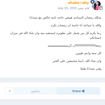
ohabo raby
قام بنشر
July 25, 2010
شكله رمضان السنادى هيبقي حاجه تانية خالص مع منتدانا
والله يا جماعة انا حاسة ان رمضان بكره
ربنا يكرم كل من يعمل علي تطويره لنستفيد منه وان شاء الله في ميزان
حسناتكم
رمضاااااااااااااااااااااان كرييييييييييييييييييييم
كل سنة وانتم طيبين
وان شاء الله دايما متجمعين علي الخير
وفي منتدانا طبعا
Share
متابعين
0