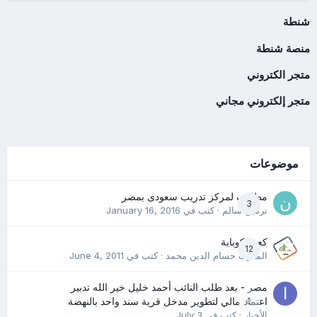
شنطة
منصة شنطة
متجر الكتروني
متجر إلكتروني مجاني
موضوعات
مطلوب لمركز تدريب سعودى بمصر
3
نرمين سالم
· كتب في
January 16, 2016
كعب كوباية
12
المدرب حسام الدين محمد
· كتب في
June 4, 2011
مصر - بعد طلب النائب أحمد خليل خير الله تدبير
0
اعتماد مالي لتطوير مدخل قرية سند واحد بالنهضة
الأخبار
· كتب في
July 3