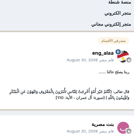
منصة شنطة
متجر الكتروني
متجر إلكتروني مجاني
مشرفي الأقسام
eng_alaa
قام بنشر
August 30, 2008
ربنا يصلح حالنا ......
قال تعالى: (كُنْتُمْ خَيْرَ أُمّةٍ أُخْرِجَتْ لِلنّاسِ تَأْمُرُونَ بِالْمَعْرُوفِ وَتَنْهَوْنَ عَنِ الْمُنْكَرِ
وَتُؤْمِنُونَ بِاللّهِ ) [سورة: آل عمران - الأية: 110]
بنت مصرية
قام بنشر
August 30, 2008