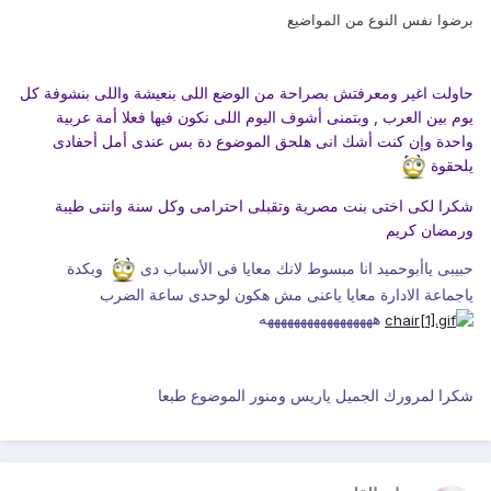
برضوا نفس النوع من المواضيع
حاولت اغير ومعرفتش بصراحة من الوضع اللى بنعيشة واللى بنشوفة كل
يوم بين العرب , وبتمنى أشوف اليوم اللى نكون فيها فعلا أمة عربية
واحدة وإن كنت أشك انى هلحق الموضوع دة بس عندى أمل أحفادى
يلحقوة
شكرا لكى اختى بنت مصرية وتقبلى احترامى وكل سنة وانتى طيبة
ورمضان كريم
حبيبى ياأبوحميد انا مبسوط لانك معايا فى الأسباب دى
وبكدة
ياجماعة الادارة معايا ياعنى مش هكون لوحدى ساعة الضرب
هههههههههههههههههه
شكرا لمرورك الجميل ياريس ومنور الموضوع طبعا