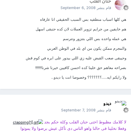
حنان القلب
قام بنشر
September 6, 2008
هي كلها اسباب منطقيه بس السبب الحقيقي انا عارفاه
هم خايفين من جرايم تزوير العملات لان كده حتبقى اسهل
هي عمله واحده بس اللي بتتزور وتترسم
والمجرم ممكن يكون من اي بلد في الوطن العربي
وحيبقى صعب القبض عليه زي اللي بيدور على ابره في كوم قش
بصراحه معاهم حق خلينا كده احسن كافيين خيرنا شرنا!!!!!!!
ولا رايكم ايه......؟؟؟؟؟؟؟ وخصوصا انت يا ديدو...
ديدو
قام بنشر
September 7, 2008
لا كلامك مظبوط اختى حنان القلب وكلة حكم بجد
وفعلا نخلينا فى حالنا واهو الناس دى تأكل عيش برضوا ولا يموتوا