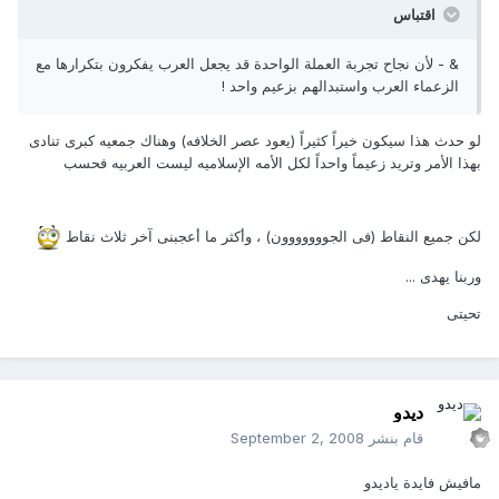
اقتباس
& - لأن نجاح تجربة العملة الواحدة قد يجعل العرب يفكرون بتكرارها مع
الزعماء العرب واستبدالهم بزعيم واحد !
لو حدث هذا سيكون خيراً كثيراً (يعود عصر الخلافه) وهناك جمعيه كبرى تنادى
بهذا الأمر وتريد زعيماً واحداً لكل الأمه الإسلاميه ليست العربيه فحسب
لكن جميع النقاط (فى الجووووووون) ، وأكثر ما أعجبنى آخر ثلاث نقاط
وربنا يهدى ...
تحيتى
ديدو
قام بنشر
September 2, 2008
مافيش فايدة ياديدو