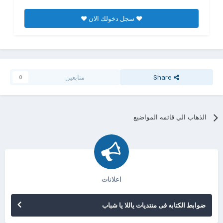
♥ سجل دخولك الان ♥
Share
متابعين
0
الذهاب الي قائمه المواضيع
اعلانات
ضوابط الكتابه فى منتديات ياللا يا شباب