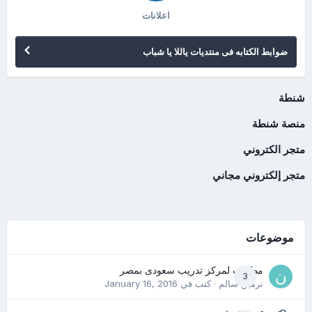
اعلانات
ضوابط الكتابه فى منتديات ياللا يا شباب
شنطة
منصة شنطة
متجر الكتروني
متجر إلكتروني مجاني
موضوعات
مطلوب لمركز تدريب سعودى بمصر
3
نرمين سالم
· كتب في
January 16, 2016