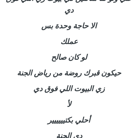
دي
الا حاجة وحدة بس
عملك
لو كان صالح
حيكون قبرك روضة من رياض الجنة
زي البيوت اللي فوق دي
لأ
أحلي بكتيييييير
دي الجنة