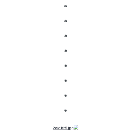
*
*
*
*
*
*
*
*