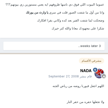
عموما البيوت اللي فوق دي ناسها ظروفهم ايه يعني مستورين زي بيوتهم؟؟؟
وانا من أول ما شفت الصور قلت في سري
يا وارث من يورثك
وضحكت لما شفت القبر بعد كده وكاني بقرا افكارك
شكرا على مجهودك معانا والله كتر خيرك
3 weeks later...
مشرفي الأقسام
NADA
قام بنشر
September 27, 2008
اللهم اجعل قبورنا روضه من رياض الجنه
ولا تجعلها حفره من حفر النار