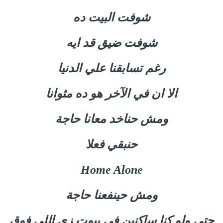
شوفت البيت ده
شوفت ضيق قد ايه
رغم تسابقنا علي الدنيا
الا ان في الآخر هو ده مثوانا
ومش حناخد معانا حاجة
حنبقي فعلا
Home Alone
ومش حينفعنا حاجة
حتي ولو كنا ساكنين في بيوت زي اللي فوق