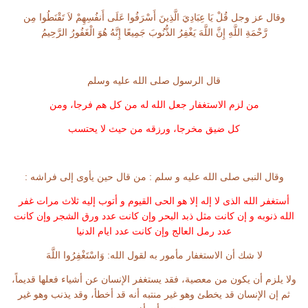
وقال عز وجل قُلْ يَا عِبَادِيَ الَّذِينَ أَسْرَفُوا عَلَى أَنفُسِهِمْ لاَ تَقْنَطُوا مِن
رَّحْمَةِ اللَّهِ إِنَّ اللَّهَ يَغْفِرُ الذُّنُوبَ جَمِيعًا إِنَّهُ هُوَ الْغَفُورُ الرَّحِيمُ
قال الرسول صلى الله عليه وسلم
من لزم الاستغفار جعل الله له من كل هم فرجا، ومن
كل ضيق مخرجا، ورزقه من حيث لا يحتسب
وقال النبى صلى الله عليه و سلم : من قال حين يأوى إلى فراشه :
أستغفر الله الذى لا إله إلا هو الحى القيوم و أتوب إليه ثلاث مرات غفر
الله ذنوبه و إن كانت مثل ذبد البحر وإن كانت عدد ورق الشجر وإن كانت
عدد رمل العالج وإن كانت عدد ايام الدنيا
لا شك أن الاستغفار مأمور به لقول الله: وَاسْتَغْفِرُوا اللَّهَ
ولا يلزم أن يكون من معصية، فقد يستغفر الإنسان عن أشياء فعلها قديماً،
ثم إن الإنسان قد يخطئ وهو غير منتبه أنه قد أخطأ، وقد يذنب وهو غير