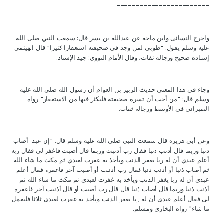
========================
واخرج النسائى وابن ماجة عن عبدالله بن بسر قال: سمعت النبي صلى الله
عليه وسلم يقول: "طوبى لمن وجد في صحيفته استغفارا كثيرا" قال الهيثمى
إسناده صحيح ورجاله ثقات، وقال الأمام النووي: جيد الإسناد.
وجاء في هذا المعنى حديث الزبير بن العوام أن رسول الله صلى الله عليه
وسلم قال: "من أحب أن تسره صحيفته فليكثر فيها من الاستغفار" رواه
الطبراني في الأوسط ورجاله ثقات.
وعن أبى هريرة قال سمعت النبي صلى الله عليه وسلم قال: "إن عبدا أصاب
ذنبا وربما قال أذنب ذنبا فقال رب أذنبت وربما قال أصبت فاغفر لي فقال ربه
أعلم عبدي أن له ربا يغفر الذنب ويأخذ به غفرت لعبدي ثم مكث ما شاء الله
ثم أصاب ذنبا أو أذنب ذنبا فقال رب أذنبت أو أصبت آخر فاغفره فقال أعلم
عبدي أن له ربا يغفر الذنب ويأخذ به غفرت لعبدي ثم مكث ما شاء الله ثم
أذنب ذنبا وربما قال أصاب ذنبا قال قال رب أصبت أو قال أذنبت آخر فاغفره
لي فقال أعلم عبدي أن له ربا يغفر الذنب ويأخذ به غفرت لعبدي ثلاثا فليعمل
ما شاء" رواه البخاري ومسلم.