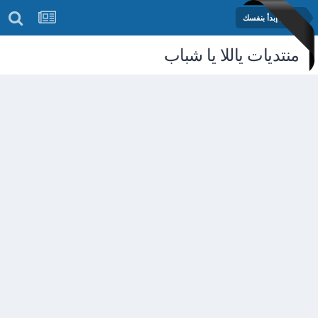
مشروع إبدأ بنفسك
منتديات ياللا يا شباب