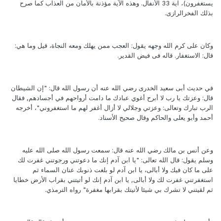
يستغفرون)، آية 33 الأنفال. وهذه الآية مؤذنة بالأمان من العذاب كما صرح
بذلك الفخرالرازى.
وكان على كرم الله وجهه يقول: العجب ممن يهلك ومعه النجاة، قيل وما هي:
قال: الاستغفار. قاله فى فيض القدير.
في حديث أبى سعيد الخدرى رضي الله عنه أن رسول الله قال: "إن الشيطان
قال: وعزتك يا رب لا أبرح أغوي عبادك ما دامت أرواحهم في أجسادهم, فقال
الرب تبارك وتعالى: وعزتي وجلالي لا أزال أغفر لهم ما استغفروني"، أخرجه
أحمد وأبو يعلى والحاكم وقال صحيح الأسناد.
وعن أنس بن مالك رضي الله عنه قال: سمعت رسول الله صلى الله عليه
وسلم يقول: قال الله تعالى: "يا ابن آدم إنك ما دعوتني ورجوتني غفرت لك
على ما كان فيك ولا أبالى، يا ابن آدم لو بلغت ذنوبك عنان السماء ثم
استغفرتني غفرت لك ولا أبالى, يا ابن آدم إنك لو أتيتني بقراب الأرض خطايا
ثم لقيتني لا تشرك بي شيئا لأتيتك بقرابها مغفرة" رواه الترمذي.