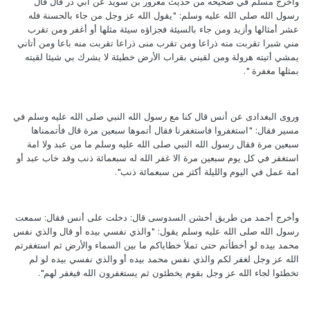
وأخرج مسلم في صحيحه من حديث معرور بن سويد عن أبي ذر قال قال
رسول الله صلى الله عليه وسلم: "يقول الله عز وجل من جاء بالحسنة فله
عشر أمثالها وأزيد ومن جاء بالسيئة فجزاؤه سيئة مثلها أو أغفر ومن تقرب
مني شبرا تقربت منه ذراعا ومن تقرب منى ذراعا تقربت منه باعا ومن أتاني
يمشي أتيته هرولة ومن لقيني بقراب الأرض خطيئة لا يشرك بي شيئا لقيته
بمثلها مغفرة ".
وروى البغدادى عن أنس قال كنا مع رسول الله النبي صلى الله عليه وسلم في
مسير فقال: "استغفروا فاستغفرنا فقال أتموها سبعين مرة قال فأتممناها
سبعين مرة فقال رسول الله النبي صلى الله عليه وسلم ما من عبد ولا امة
استغفر في كل يوم سبعين مرة الا غفر الله له سبعمائة ذنب وقد خاب عبد أو
امة عمل في اليوم والليلة أكثر من سبعمائة ذنب".
وأخرج أحمد من طريق أخشن السدوسى قال: دخلت على أنس فقال: سمعت
رسول الله صلى الله عليه وسلم يقول: "والذي نفسي بيده أو قال والذي نفس
محمد بيده لو أخطأتم حتى تملأ خطاياكم ما بين السماء والأرض ثم استغفرتم
الله عز وجل لغفر لكم والذي نفس محمد بيده أو والذي نفسي بيده لو لم
تخطئوا لجاء الله عز وجل بقوم يخطئون ثم يستغفرون الله فيغفر لهم".