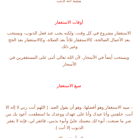
منتبه أنه أذنب
أوقات الاستغفار
الاستغفار مشروع في كل وقت، ولكنه يجب عند فعل الذنوب، ويستحب
بعد الأعمال الصالحة، كالاستغفار ثلاثاً بعد الصلاة، وكالاستغفار بعد الحج
وغير ذلك.
ويستحب أيضاً في الأسحار، لأن الله تعالى أثنى على المستغفرين في
الأسحار.
صيغ الاستغفار
- سيد الاستغفار وهو أفضلها، وهو أن يقول العبد: ( اللهم أنت ربي لا إله الا
أنت، خلقتني وأنا عبدك وأنا على عهدك ووعدك ما استطعت، أعوذ بك من
شر ما صنعت، أبوء لك بنعمتك عليّ وأبوء بذنبي، فاغفر لي، فإنه لا يغفر
الذنوب إلا أنت ).