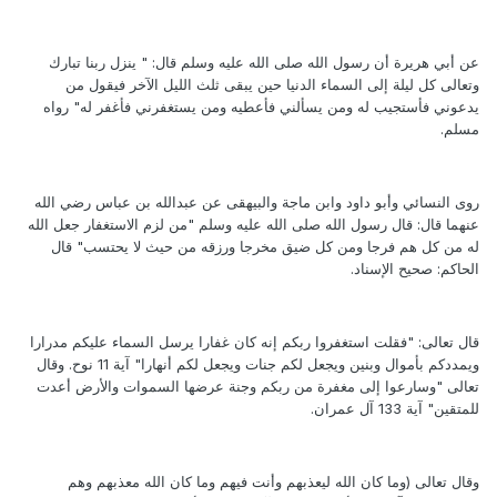
عن أبي هريرة أن رسول الله صلى الله عليه وسلم قال: " ينزل ربنا تبارك
وتعالى كل ليلة إلى السماء الدنيا حين يبقى ثلث الليل الآخر فيقول من
يدعوني فأستجيب له ومن يسألني فأعطيه ومن يستغفرني فأغفر له" رواه
مسلم.
روى النسائي وأبو داود وابن ماجة والبيهقى عن عبدالله بن عباس رضي الله
عنهما قال: قال رسول الله صلى الله عليه وسلم "من لزم الاستغفار جعل الله
له من كل هم فرجا ومن كل ضيق مخرجا ورزقه من حيث لا يحتسب" قال
الحاكم: صحيح الإسناد.
قال تعالى: "فقلت استغفروا ربكم إنه كان غفارا يرسل السماء عليكم مدرارا
ويمددكم بأموال وبنين ويجعل لكم جنات ويجعل لكم أنهارا" آية 11 نوح. وقال
تعالى "وسارعوا إلى مغفرة من ربكم وجنة عرضها السموات والأرض أعدت
للمتقين" آية 133 آل عمران.
وقال تعالى (وما كان الله ليعذبهم وأنت فيهم وما كان الله معذبهم وهم