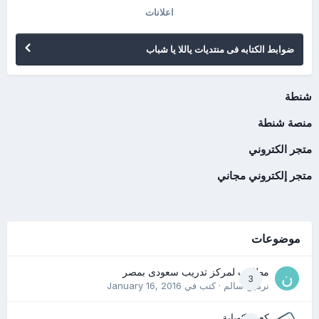
اعلانات
ضوابط الكتابه فى منتديات ياللا يا شباب
شنطة
منصة شنطة
متجر الكتروني
متجر إلكتروني مجاني
موضوعات
مطلوب لمركز تدريب سعودى بمصر
3
نرمين سالم
· كتب في
January 16, 2016
كعب كوباية