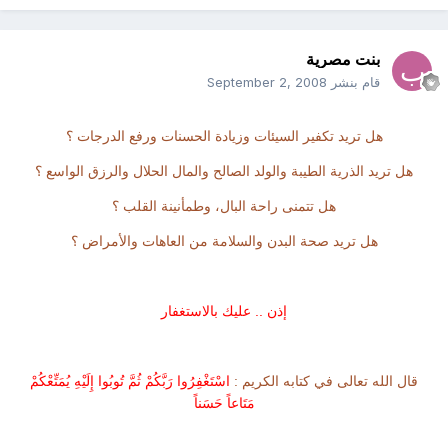
بنت مصرية
قام بنشر
September 2, 2008
هل تريد تكفير السيئات وزيادة الحسنات ورفع الدرجات ؟
هل تريد الذرية الطيبة والولد الصالح والمال الحلال والرزق الواسع ؟
هل تتمنى راحة البال، وطمأنينة القلب ؟
هل تريد صحة البدن والسلامة من العاهات والأمراض ؟
إذن .. عليك بالاستغفار
قال الله تعالى في كتابه الكريم :
اسْتَغْفِرُوا رَبَّكُمْ ثُمَّ تُوبُوا إِلَيْهِ يُمَتِّعْكُمْ
مَتَاعاً حَسَناً