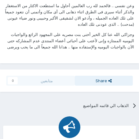
وعن نفسى .. فالحمد لله رب العالمين أحاول ما استطعت الاكثار من الاستغفار
والذكر أثناء سيرى فى الطرق اثناء ذهابى الى أى مكان وأتمنى أن نتعود جميعاً
على تلك العاده الجميله ، وأدعو الان لشقيقى الأكبر وحبيبى ونور ضياء عيونى
(مدحت) .. الذى عودنى تلك العاده
وجزاكى الله عنا كل الخير أختى بنت مصريه على المجهود الرائع والواجبات
اليوميه الممتازه وإنى لأعتب على أحبائى أعضاء المنتدى عدم المشاركه حتى
الآن بالواجبات اليوميه والإستفاده منها .. هدانا الله جميعاً الى ما يحب ويرضى
Share
متابعين
0
الذهاب الي قائمه المواضيع