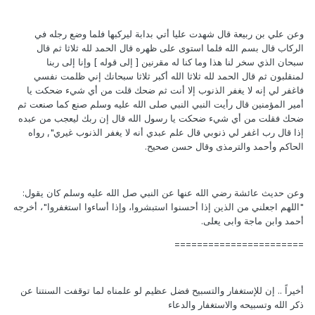
وعن علي بن ربيعة قال شهدت عليا أتي بدابة ليركبها فلما وضع رجله في
الركاب قال بسم الله فلما استوى على ظهره قال الحمد لله ثلاثا ثم قال
سبحان الذي سخر لنا هذا وما كنا له مقرنين [ إلى قوله ] وإنا إلى ربنا
لمنقلبون ثم قال الحمد لله ثلاثا الله أكبر ثلاثا سبحانك إني ظلمت نفسي
فاغفر لي إنه لا يغفر الذنوب إلا أنت ثم ضحك قلت من أي شيء ضحكت يا
أمير المؤمنين قال رأيت النبي النبي صلى الله عليه وسلم صنع كما صنعت ثم
ضحك فقلت من أي شيء ضحكت يا رسول الله قال إن ربك ليعجب من عبده
إذا قال رب اغفر لي ذنوبي قال علم عبدي أنه لا يغفر الذنوب غيري", رواه
الحاكم وأحمد والترمذى وقال حسن صحيح.
وعن حديث عائشة رضي الله عنها عن النبي صل الله عليه وسلم كان يقول:
"اللهم اجعلني من الذين إذا أحسنوا استبشروا، وإذا أساءوا استغفروا"، أخرجه
أحمد وابن ماجة وابى يعلى.
=======================
أخيراً .. إن للإستغفار والتسبيح فضل عظيم لو علمناه لما توقفت السنتنا عن
ذكر الله وتسبيحه والاستغفار والدعاء