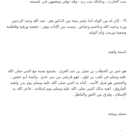
بنت الحارث ، وعاتكة بنت زيد ، وقد توفي وبعضهن في عصمته .
11 - كان له من الولد اثنا عشر ستة من الذكور هم : عبد الله وعبد الرحمن
وزيد وعبيد الله وعاصم وعياض ، وست من الإناث وهن : حفصة ورقية وفاطمة
وصفية وزينب وأم الوليد .
اسمه ولقبه
هو عمر بن الخطاب بن نفيل بن عبد العزى ، يجتمع نسبه مع النبي صلى الله
عليه وسلم في كعب بن لؤي ، فهو قرشي من بني عدي . وكنيته أبو حفص ،
والحفص هو شبل الأسد ، كناه به النبي صلى الله عليه وسلم يوم بدر. ولقبه
الفاروق ، لقبه بذلك النبي صلى الله عليه وسلم يوم إسلامه ، فاعز الله به
الإسلام ، وفرق بين الحق والباطل .
صفته وبيئته