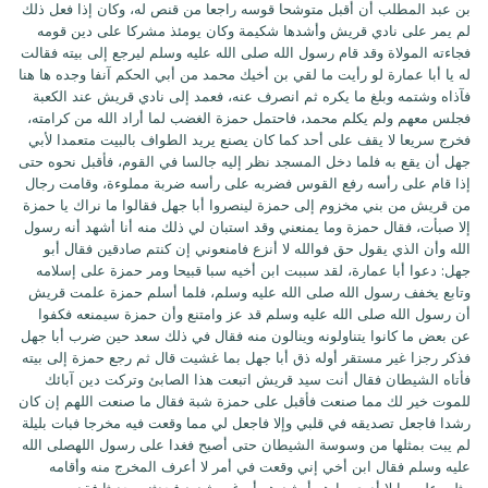
بن عبد المطلب أن أقبل متوشحا قوسه راجعا من قنص له، وكان إذا فعل ذلك
لم يمر على نادي قريش وأشدها شكيمة وكان يومئذ مشركا على دين قومه
فجاءته المولاة وقد قام رسول الله صلى الله عليه وسلم ليرجع إلى بيته فقالت
له يا أبا عمارة لو رأيت ما لقي بن أخيك محمد من أبي الحكم آنفا وجده ها هنا
فآذاه وشتمه وبلغ ما يكره ثم انصرف عنه، فعمد إلى نادي قريش عند الكعبة
فجلس معهم ولم يكلم محمد، فاحتمل حمزة الغضب لما أراد الله من كرامته،
فخرج سريعا لا يقف على أحد كما كان يصنع يريد الطواف بالبيت متعمدا لأبي
جهل أن يقع به فلما دخل المسجد نظر إليه جالسا في القوم، فأقبل نحوه حتى
إذا قام على رأسه رفع القوس فضربه على رأسه ضربة مملوءة، وقامت رجال
من قريش من بني مخزوم إلى حمزة لينصروا أبا جهل فقالوا ما نراك يا حمزة
إلا صبأت، فقال حمزة وما يمنعني وقد استبان لي ذلك منه أنا أشهد أنه رسول
الله وأن الذي يقول حق فوالله لا أنزع فامنعوني إن كنتم صادقين فقال أبو
جهل: دعوا أبا عمارة، لقد سببت ابن أخيه سبا قبيحا ومر حمزة على إسلامه
وتابع يخفف رسول الله صلى الله عليه وسلم، فلما أسلم حمزة علمت قريش
أن رسول الله صلى الله عليه وسلم قد عز وامتنع وأن حمزة سيمنعه فكفوا
عن بعض ما كانوا يتناولونه وينالون منه فقال في ذلك سعد حين ضرب أبا جهل
فذكر رجزا غير مستقر أوله ذق أبا جهل بما غشيت قال ثم رجع حمزة إلى بيته
فأتاه الشيطان فقال أنت سيد قريش اتبعت هذا الصابئ وتركت دين آبائك
للموت خير لك مما صنعت فأقبل على حمزة شبة فقال ما صنعت اللهم إن كان
رشدا فاجعل تصديقه في قلبي وإلا فاجعل لي مما وقعت فيه مخرجا فبات بليلة
لم يبت بمثلها من وسوسة الشيطان حتى أصبح فغدا على رسول اللهصلى الله
عليه وسلم فقال ابن أخي إني وقعت في أمر لا أعرف المخرج منه وأقامه