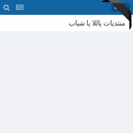
رمضانيات
منتديات ياللا يا شباب