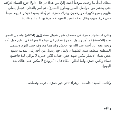
بمثلك أبداً، ما وقفت موقفاً أغيظ إليَّ من هذا) ثم قال: (لولا جزع النساء لتركته
حتى يحشر من حواصل الطير وبطون السباع)، ثم أمر بالقتلى، فجعل يصلي
عليهم بسبع تكبيرات ويرفعون ويترك حمزة، ثم يُجاء بسبعة فيكبر عليهم سبعاً
حتى فرغ منهم، وقال بحقه (سيد الشهداء حمزة بن عبد المطلب).
وكان استشهاد حمزة في منتصف شهر شوال سنة
3 هـ
(624م) وله من العمر
نحو (58سنة) ثم أمر رسول بحمزة فدفن في موقع المعركة في بطن جبل أحد
ودفن معه ابن أخته عبد الله بن جحش وقبرهما معروف حتى اليوم وتسمى
المنطقة منطقة سيد الشهداء، ولما رجع رسول من أحد إلى المدينة سمع
بعض نساء الأنصار يبكين شهداءهن، فقال: (لكن حمزة لا بواكي له) فاجتمع
نساء وبكين حمزة ولما أطلن البكاء قال : (مروهنّ لا يبكين على هالك بعد
اليوم).
وكانت السيدة فاطمة الزهراء تأتي قبر حمزة .. ترمه وتصلحه .
رثاؤه