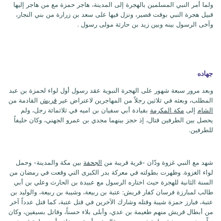
ولما أمر النبي المسلمين بالهجرة إلى المدينة، هاجر حمزة مع من هاجر إليها
قبيل هجرة النبي بوقت قصير، ونزل فيها على سعد بن زرارة من بني النجار،
وآخى الرسول بينه وبين زيد بن حارثة مولى رسول .
جهاده
وبعد مرور سبعة شهور على الهجرة النبوية عقد رسول أول لواء لحمزة بن عبد
المطلب، وبعثه في ثلاثين رجلاً من المهاجرين لاعتراض عير
قريش
القادمة من
الشام
إلى
مكة المكرمة
بقيادة أبي سفيان بن اميه في ثلاثمائة رجل، ولم
يحصل بين الطرفين قتال، إذ حجز بينهما مجدي بن عمرو الجهني، وكان حليفاً
للطرفين.
شهد مع النبي غزوة ودّان -قرية قريبة من
الجحفة
بين مكة والمدينة- وحمل
لواء الغزوة. وظهرت بطولته في معركة بدر الكبرى التي وقعت في رمضان من
السنة الثانية للهجرة حيث اختاره الرسول مع عبيدة بن الحارث وعلي بن أبي
طالب لمبارزة فرسان كفار قريش: عتبة بن ربيعة، وشيبة بن ربيعة، والوليد بن
عتبة، فبارز حمزة شيبة وقتله وشارك الآخرين في قتل عتبة، كما قتل عدداً آخر
من أبطال قريش منهم طعيمة بن عدي، وأبلى بلاء حسناً، وقاتل بسيفين، وكان