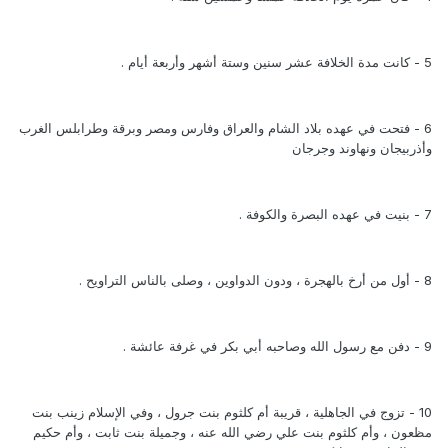
5 - كانت مدة الخلافة عشر سنين وستة أشهر وأربعة أيام .
6 - فتحت في عهده بلاد الشام والعراق وفارس ومصر وبرقة وطرابلس الغرب
وأذربيجان ونهاوند وجرجان
7 - بنيت في عهده البصرة والكوفة .
8 - أول من أرخ بالهجرة ، ودون الدواوين ، وصلى بالناس التراويح .
9 - دفن مع رسول الله وصاحبه أبي بكر في غرفة عائشة .
10 - تزوج في الجاهلية ، قريبة أم كلثوم بنت جرول ، وفي الإسلام زينب بنت
مظعون ، وأم كلثوم بنت علي رضي الله عنه ، وجميلة بنت ثابت ، وأم حكيم