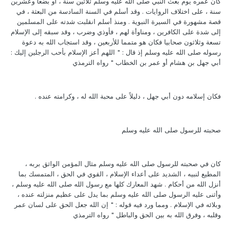
كان عمره يوم بعث النبي صلى الله عليه وسلم ثلاثين سنة ، أو بضعا وعشرين
سنة ، على اختلاف الروايات . وقد أسلم في السنة السادسة من البعثة ، في
قصة مشهورة في السيرة النبوية . ومنذ أسلم انقلبت شدته على المسلمين
إلى شدة على الكافرين ، ومناوأة لهم ، فأوذي وضرب ، وقد سبقه إلى الإسلام
تسعة وثلاثون صحابيا فكان هو متمما للأربعين ، وقد استجاب الله به دعوة
رسوله صلى الله عليه وسلم إذ قال : " اللهم أعز الإسلام بأحب الرجلين إليك :
أبي جهل بن هشام أو عمر بن الخطاب " رواه الترمذي
فكان إسلامه دون أبي جهل ، دليلاً على محبة الله له ، وكرامته عنده .
صحبته للرسول صلى الله عليه وسلم
كان في صحبته للرسول صلى الله عليه وسلم مثال المؤمن الواثق بربه ،
المطيع لنبيه ، الشديد على أعداء الإسلام ، القوي في الحق ، المتمسك بما
أنزل الله من أحكام . شهد المعارك كلها مع رسول الله صلى الله عليه وسلم ،
وأثنى عليه الرسول صلى الله عليه وسلم بما يدل على عظيم منزلته عنده ،
وبلائه في الإسلام . ومما ورد فيه قوله : " إن الله جعل الحق على لسان عمر
وقلبه ، وفرق الله به بين الحق والباطل " رواه الترمذي