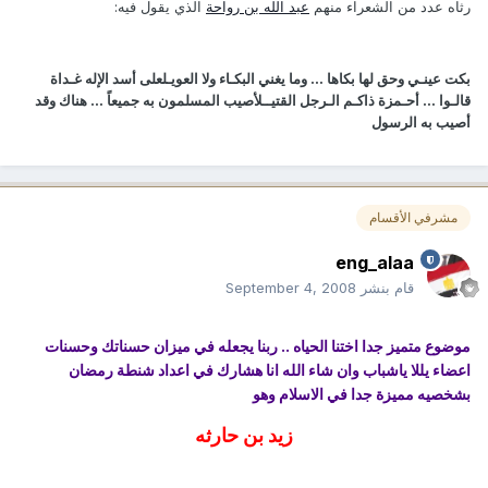
رثاه عدد من الشعراء منهم
عبد الله بن رواحة
الذي يقول فيه:
بكت عينـي وحق لها بكاها ... وما يغني البكـاء ولا العويـل
على أسد الإله غـداة
قالـوا ... أحـمزة ذاكـم الـرجل القتيــل
أصيب المسلمون به جميعاً ... هناك وقد
أصيب به الرسول
مشرفي الأقسام
eng_alaa
قام بنشر
September 4, 2008
موضوع متميز جدا اختنا الحياه .. ربنا يجعله في ميزان حسناتك وحسنات
اعضاء يللا ياشباب وان شاء الله انا هشارك في اعداد شنطة رمضان
بشخصيه مميزة جدا في الاسلام وهو
زيد بن حارثه