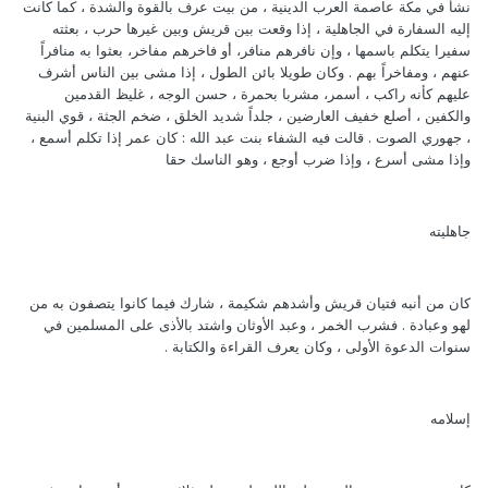
نشأ في مكة عاصمة العرب الدينية ، من بيت عرف بالقوة والشدة ، كما كانت
إليه السفارة في الجاهلية ، إذا وقعت بين قريش وبين غيرها حرب ، بعثته
سفيرا يتكلم باسمها ، وإن نافرهم منافر، أو فاخرهم مفاخر، بعثوا به منافراً
عنهم ، ومفاخراً بهم . وكان طويلا بائن الطول ، إذا مشى بين الناس أشرف
عليهم كأنه راكب ، أسمر، مشربا بحمرة ، حسن الوجه ، غليظ القدمين
والكفين ، أصلع خفيف العارضين ، جلداً شديد الخلق ، ضخم الجثة ، قوي البنية
، جهوري الصوت . قالت فيه الشفاء بنت عبد الله : كان عمر إذا تكلم أسمع ،
وإذا مشى أسرع ، وإذا ضرب أوجع ، وهو الناسك حقا
جاهليته
كان من أنبه فتيان قريش وأشدهم شكيمة ، شارك فيما كانوا يتصفون به من
لهو وعبادة . فشرب الخمر ، وعبد الأوثان واشتد بالأذى على المسلمين في
سنوات الدعوة الأولى ، وكان يعرف القراءة والكتابة .
إسلامه