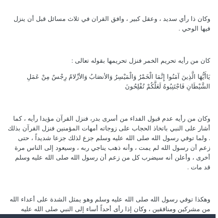
وكان ذا رأي سديد ، وعقل كبير ، وافق القران في ثلاث مسائل قبل أن ينزل
فيها الوحي .
كان من رأيه تحريم الخمر فنزل تحريمها بقوله تعالى :
يَاأَيُّهَا الَّذِينَ آمَنُوا إِنَّمَا الْخَمْرُ وَالْمَيْسِرُ وَالأنصَابُ وَالأزْلامُ رِجْسٌ مِنْ عَمَلِ
الشَّيْطَانِ فَاجْتَنِبُوهُ لَعَلَّكُمْ تُفْلِحُونَ
وكان من رأيه عدم قبول الفداء من أسرى بدر، فنزل القرآن مؤيدا رأيه ، كما
أشار على النبي باتخاذ الحجاب على زوجاته أمهات المؤمنين فنزل القرآن بذلك
. ولما توفي رسول الله صلى الله عليه وسلم جزع لذلك جزعا شديداً ، حتى
زعم أن رسول الله لم يمت ، وأنه ذهب يناجي ربه ، وسيعود إلى الناس مرة
أخرى ، وأعلن أنه سيضرب كل من زعم أن رسول الله صلى الله عليه وسلم
قد مات .
وهكذا توفي رسول الله صلى الله عليه وسلم وهو يمثل الشدة على أعداء الله
من مشركين ومنافقين ، وكان إذا رأى أحداً أساء إلى النبي صلى الله عليه