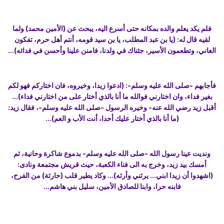
فلم يكد يعلم والده بمكانه حتى أسرع اليه، يبحث عن (الأمين محمد) ولما
لقيه قال له: (يا بن عبد المطلب، يا بن سيد قومه، أنتم أهل حرم، تفكون
العاني، وتطعمون الأسير، جئناك في ولدنا، فامنن علينا وأحسن في فدائه)...
فأجابهم -صلى الله عليه وسلم-: (ادعوا زيدا، وخيروه، فان اختاركم فهو لكم
بغير فداء، وان اختارني فوالله ما أنا بالذي أختار على من اختارني فداء)...
أقبل زيد رضي الله عنه- وخيره الرسول -صلى الله عليه وسلم-، فقال زيد:
(ما أنا بالذي أختار عليك أحدا، أنت الأب و العم)...
ونديت عينا رسول الله -صلى الله عليه وسلم- بدموع شاكرة وحانية، ثم
أمسك بيد زيد، وخرج به الى فناء الكعبة، حيث قريش مجتمعة ونادى:
(اشهدوا أن زيدا ابني... يرثني وأرثه)... وكاد يطير قلب (حارثة) من الفرح،
فابنه حرا، وابنا للصادق الأمين، سليل بني هاشم...