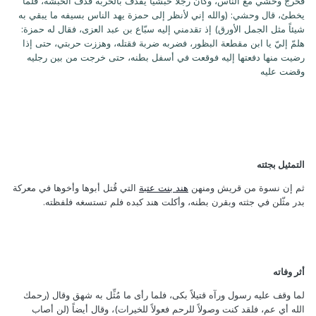
فخرج وحشي مع الناس، وكان رجلاً حبشياً يقذف بالحربة قذف الحبشة، قلما
يخطئ، قال وحشي: (والله إني لأنظر إلى حمزة يهد الناس بسيفه ما يبقي به
شيئاً مثل الجمل الأورق) إذ تقدمني إليه سبّاع بن عبد العزى، فقال له حمزة:
هلمّ إليّ يا ابن مقطعة البظور، فضربه ضربة فقتله، وهززت حربتي، حتى إذا
رضيت منها دفعتها إليه فوقعت في أسفل بطنه، حتى خرجت من بين رجليه
وقضت عليه
التمثيل بجثته
ثم إن نسوة من قريش ومنهن
هند بنت عتبة
التي قُتل أبوها وأخوها في معركة
بدر مثّلن في جثته وبقرن بطنه، وأكلت هند كبده فلم تستسغه فلفظته.
أثر وفاته
لما وقف عليه رسول ورآه قتيلاً بكى، فلما رأى ما مُثِّل به شهق وقال (رحمك
الله أي عم، فلقد كنت وصولاً للرحم فعولاً للخيرات)، وقال أيضاً (لن أصاب