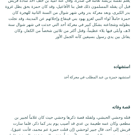
يعلّم نفسه بريشة نعامة في صدره، وقال عنه أمية بن خلف أحد سادة قريش
قبل أن يقتله المسلمون ذلك فعل بنا الأفاعيل، وقد كان حمزة بحق بطل غزوة
بدر الكبرى، وبعد معركة بدر وفي شهر شوال من السنة الثانية للهجرة كان
حمزة حاملاً لواء النبي لغزو يهود بني قينقاع وإجلائهم عن المدينة، وقد تجلت
بطولته وشجاعته بشكل كبير في معركة أحد التي حدثت في شهر شوال سنة
3هـ، وأبلى فيها بلاء عظيماً، وقتل أكثر من ثلاثين شخصاً من الكفار، وكان
يقاتل بين يدي رسول بسيفين كأنه الجمل الأور
استشهاده
استشهد حمزة بن عبد المطلب في معركة أحد
قصة وفاته
قتله وحشي الحبشي، ولقتله قصة ذكرها وحشي حيث كان غلاماً لجبير بن
مطعم، وكان عمه طعيمة بن عدي قد أصيب يوم بدر كما ذكر، فلما سارت
قريش إلى أحد، قال جبير لوحشي (إن قتلت حمزة عم محمد، فأنت عتيق)،