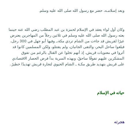
وبعد إسلامـه، حضر مع رسول الله صلى الله عليه وسلم.
وكان أول لواء يعقد في الإسلام لحمزة بن عبد المطلب رضي الله عنه حينما
بعثه رسول الله صلى الله عليه وسلم في ثلاثين رجلاً من المهاجرين يعترض
عيرًا لقريش قد جاءت من الشام تردي مكة،ـ وفيها أبو جهل في 300 رجل،
فبلغوا ساحل البحر، والتقى الجانبان، ولم يقتتلو، ولكن المسلمين كانوا قد
أثروا في معنويات قريش، إذ أنهم تخلوا عن القتال بالرغم من تفوق
المشكرين عليهم تفوقًا ساحقً، وبهذه السرية بدأ فرض الحصار الاقتصادي
على قريش بتهديد طريق مكـة ـ الشام الحيوي لتجارة قريش تهديدًا خطيرً..
حياته في الإسلام
هجرته