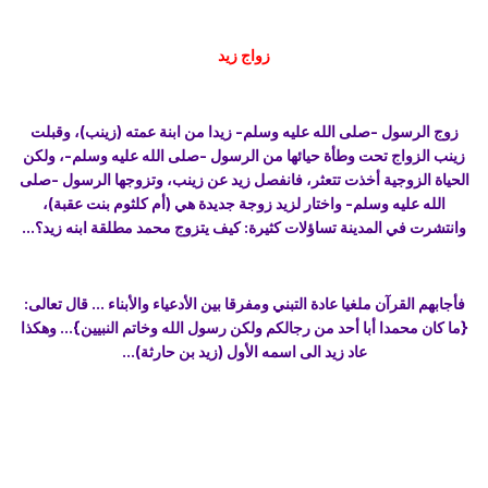
زواج زيد
زوج الرسول -صلى الله عليه وسلم- زيدا من ابنة عمته (زينب)، وقبلت
زينب الزواج تحت وطأة حيائها من الرسول -صلى الله عليه وسلم-، ولكن
الحياة الزوجية أخذت تتعثر، فانفصل زيد عن زينب، وتزوجها الرسول -صلى
الله عليه وسلم- واختار لزيد زوجة جديدة هي (أم كلثوم بنت عقبة)،
وانتشرت في المدينة تساؤلات كثيرة: كيف يتزوج محمد مطلقة ابنه زيد؟...
فأجابهم القرآن ملغيا عادة التبني ومفرقا بين الأدعياء والأبناء ... قال تعالى:
{ما كان محمدا أبا أحد من رجالكم ولكن رسول الله وخاتم النبيين}... وهكذا
عاد زيد الى اسمه الأول (زيد بن حارثة)...