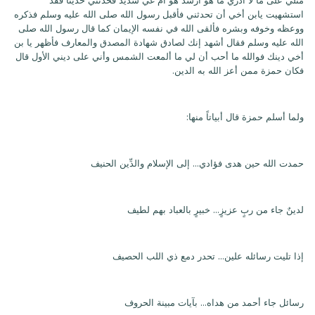
مثلي على ما لا أدري ما هو أرشد هو أم غي شديد فحدثني حديثا فقد
استشهيت يابن أخي أن تحدثني فأقبل رسول الله صلى الله عليه وسلم فذكره
ووعظه وخوفه وبشره فألقى الله في نفسه الإيمان كما قال رسول الله صلى
الله عليه وسلم فقال أشهد إنك لصادق شهادة المصدق والمعارف فأظهر يا بن
أخي دينك فوالله ما أحب أن لي ما ألمعت الشمس وأني على ديني الأول قال
فكان حمزة ممن أعز الله به الدين.
ولما أسلم حمزة قال أبياتاً منها:
حمدت الله حين هدى فؤادي... إلى الإسلام والدِّين الحنيف
لدينٌ جاء من ربٍ عزيزٍ... خبيرٍ بالعباد بهم لطيف
إذا تليت رسائله علين... تحدر دمع ذي اللب الحصيف
رسائل جاء أحمد من هداه... بآيات مبينة الحروف