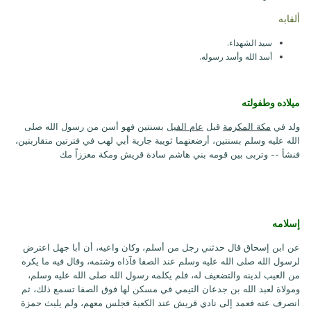
ألقابه
سيد الشهداء.
أسد الله وأسد رسوله.
ميلاده وطفولته
ولد في
مكة المكرمة
قبل
عام الفيل
بسنتين فهو أسن من رسول الله صلى
الله عليه وسلم بسنتين، أرضعتهما ثويبة جارية أبي لهب في فترتين متقاربتين،
فنشأ -- وتربى بين قومه بني هاشم سادة قريش ومكة معززاً مك
إسلامه
عن ابن إسحاق قال حدثني رجل من أسلم، وكان واعيه، أن أبا جهل اعترض
لرسول الله صلى الله عليه وسلم عند الصفا فآذاه وشتمه، وقال فيه ما يكره
من العيب لدينه والتضعيف له، فلم يكلمه رسول الله صلى الله عليه وسلم،
ومولاة لعبد الله بن جدعان التيمي في مسكن لها فوق الصفا تسمع ذلك، ثم
انصرف عنه فعمد إلى نادي قريش عند الكعبة فجلس معهم، ولم يلبث حمزة