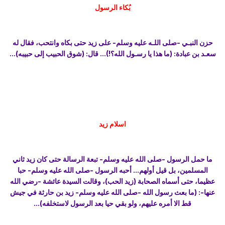
بُكاء الرسول
حزن النبـي -صلى اللـه عليه وسلم- على زيد حتى بكاه وانتحب، فقال له
سعـد بن عبادة: (ما هذا يا رسـول الله؟!)... قال: (شوق الحبيب إلى حبيبه)...
اسلام زيد
ما حمل الرسول -صلى الله عليه وسلم- تبعة الرسالة حتى كان زيد ثاني
المسلمين، بل قيل أولهم... أحبه الرسول -صلى الله عليه وسلم- حبا
عظيما، حتى أسماه الصحابة (زيد الحب)، وقالت السيدة عائشة -رضي الله
عنها-: (ما بعث رسول الله -صلى الله عليه وسلم- زيد بن حارثة في جيش
قط الا أمره عليهم، ولو بقي حيا بعد الرسول لاستخلفه)...