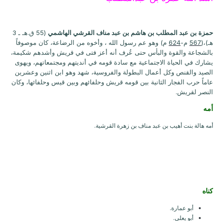
حمزة بن عبد المطلب بن هاشم بن عبد مناف القرشي الهاشمي
(55 ق.هـ ـ 3
هـ)،(
567
م-
624
م) وهو عم رسول الله ، وأخوه من الرضاعة، كان موصوفاً
بالشجاعة والقوة والبأس حتى عُرف أنه أعز فتى في قريش وأشدهم شكيمة،
يشارك في الحياة الاجتماعية مع سادة قومه في أنديتهم ومجتمعاتهم، ويهوى
الصيد والقنص وكل أعمال البطولة والفروسية، شهد وهو ابن اثنين وعشرين
عاماً حرب الفجار الثانية بين قومه قريش وحلفائهم وبين قيس وحلفائها، وكان
النصر لقريش.
أمه
أمه هالة بنت أهيب بن عبد مناف بن زهرة القرشية.
كناه
أبو عمارة.
أبو يعلى.