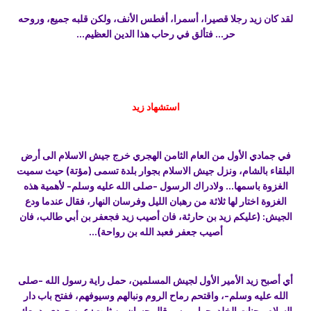
لقد كان زيد رجلا قصيرا، أسمرا، أفطس الأنف، ولكن قلبه جميع، وروحه
حر... فتألق في رحاب هذا الدين العظيم...
استشهاد زيد
في جمادي الأول من العام الثامن الهجري خرج جيش الاسلام الى أرض
البلقاء بالشام، ونزل جيش الاسلام بجوار بلدة تسمى (مؤتة) حيث سميت
الغزوة باسمها... ولادراك الرسول -صلى الله عليه وسلم- لأهمية هذه
الغزوة اختار لها ثلاثة من رهبان الليل وفرسان النهار، فقال عندما ودع
الجيش: (عليكم زيد بن حارثة، فان أصيب زيد فجعفر بن أبي طالب، فان
أصيب جعفر فعبد الله بن رواحة)...
أي أصبح زيد الأمير الأول لجيش المسلمين، حمل راية رسول الله -صلى
الله عليه وسلم-، واقتحم رماح الروم ونبالهم وسيوفهم، ففتح باب دار
السلام وجنات الخلد بجوار ربه... قال حسان بن ثابت: عين جودي بدمعك