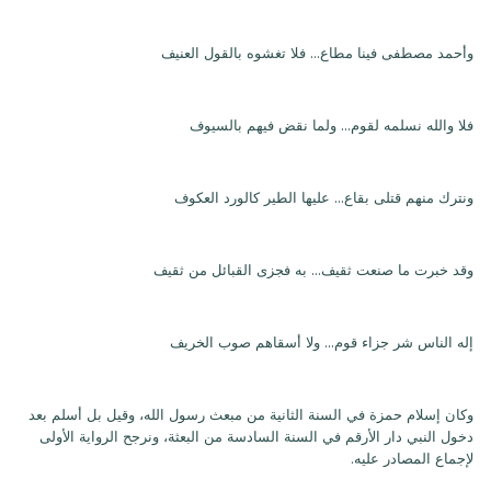
وأحمد مصطفى فينا مطاع... فلا تغشوه بالقول العنيف
فلا والله نسلمه لقوم... ولما نقض فيهم بالسيوف
ونترك منهم قتلى بقاع... عليها الطير كالورد العكوف
وقد خبرت ما صنعت ثقيف... به فجزى القبائل من ثقيف
إله الناس شر جزاء قوم... ولا أسقاهم صوب الخريف
وكان إسلام حمزة في السنة الثانية من مبعث رسول الله، وقيل بل أسلم بعد
دخول النبي دار الأرقم في السنة السادسة من البعثة، ونرجح الرواية الأولى
لإجماع المصادر عليه.