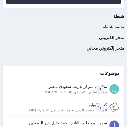
شنطة
منصة شنطة
متجر الكتروني
متجر إلكتروني مجاني
موضوعات
مطلوب لمركز تدريب سعودى بمصر
3
نرمين سالم
· كتب في
January 16, 2016
كعب كوباية
12
المدرب حسام الدين محمد
· كتب في
June 4, 2011
مصر - بعد طلب النائب أحمد خليل خير الله تدبير