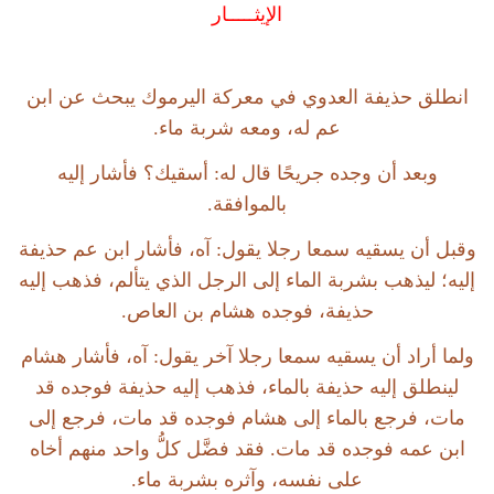
الإيثـــــار
انطلق حذيفة العدوي في معركة اليرموك يبحث عن ابن
عم له، ومعه شربة ماء.
وبعد أن وجده جريحًا قال له: أسقيك؟ فأشار إليه
بالموافقة.
وقبل أن يسقيه سمعا رجلا يقول: آه، فأشار ابن عم حذيفة
إليه؛ ليذهب بشربة الماء إلى الرجل الذي يتألم، فذهب إليه
حذيفة، فوجده هشام بن العاص.
ولما أراد أن يسقيه سمعا رجلا آخر يقول: آه، فأشار هشام
لينطلق إليه حذيفة بالماء، فذهب إليه حذيفة فوجده قد
مات، فرجع بالماء إلى هشام فوجده قد مات، فرجع إلى
ابن عمه فوجده قد مات. فقد فضَّل كلُّ واحد منهم أخاه
على نفسه، وآثره بشربة ماء.