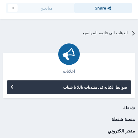
Share
متابعين
0
الذهاب الي قائمه المواضيع
اعلانات
ضوابط الكتابه فى منتديات ياللا يا شباب
شنطة
منصة شنطة
متجر الكتروني