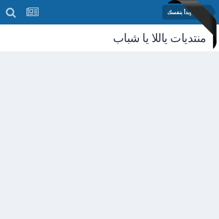
مشروع إبدأ بنفسك
منتديات ياللا يا شباب