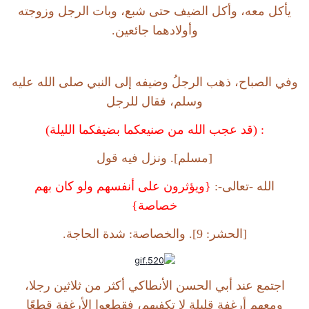
يأكل معه، وأكل الضيف حتى شبع، وبات الرجل وزوجته
وأولادهما جائعين.
وفي الصباح، ذهب الرجلُ وضيفه إلى النبي صلى الله عليه
وسلم، فقال للرجل
: (قد عجب الله من صنيعكما بضيفكما الليلة)
[مسلم]. ونزل فيه قول
الله -تعالى-:
{ويؤثرون على أنفسهم ولو كان بهم
خصاصة}
[الحشر: 9]. والخصاصة: شدة الحاجة.
اجتمع عند أبي الحسن الأنطاكي أكثر من ثلاثين رجلا،
ومعهم أرغفة قليلة لا تكفيهم، فقطعوا الأرغفة قطعًا