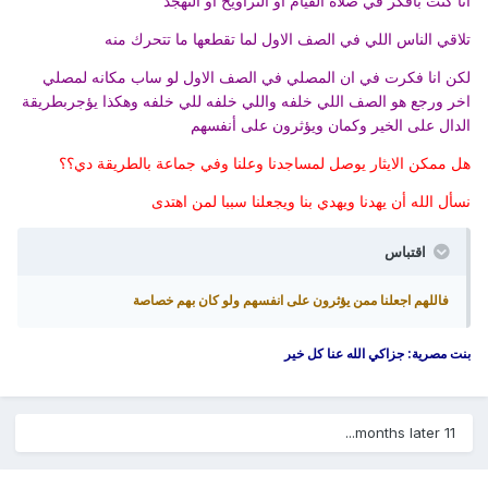
انا كنت بافكر في صلاة القيام او التراويح او التهجد
تلاقي الناس اللي في الصف الاول لما تقطعها ما تتحرك منه
لكن انا فكرت في ان المصلي في الصف الاول لو ساب مكانه لمصلي
اخر ورجع هو الصف اللي خلفه واللي خلفه للي خلفه وهكذا يؤجربطريقة
الدال على الخير وكمان ويؤثرون على أنفسهم
هل ممكن الايثار يوصل لمساجدنا وعلنا وفي جماعة بالطريقة دي؟؟
نسأل الله أن يهدنا ويهدي بنا ويجعلنا سببا لمن اهتدى
اقتباس
فاللهم اجعلنا ممن يؤثرون على انفسهم ولو كان بهم خصاصة
بنت مصرية: جزاكي الله عنا كل خير
11 months later...