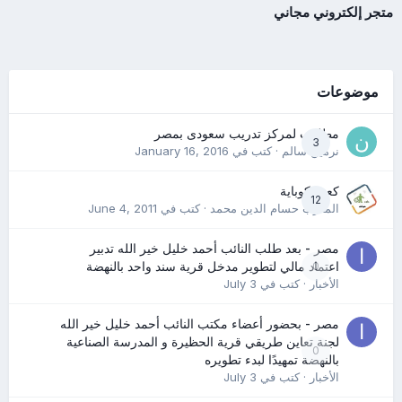
متجر إلكتروني مجاني
موضوعات
مطلوب لمركز تدريب سعودى بمصر
3
نرمين سالم
· كتب في
January 16, 2016
كعب كوباية
12
المدرب حسام الدين محمد
· كتب في
June 4, 2011
مصر - بعد طلب النائب أحمد خليل خير الله تدبير
0
اعتماد مالي لتطوير مدخل قرية سند واحد بالنهضة
الأخبار
· كتب في
July 3
مصر - بحضور أعضاء مكتب النائب أحمد خليل خير الله
لجنة تعاين طريقي قرية الحظيرة و المدرسة الصناعية
0
بالنهضة تمهيدًا لبدء تطويره
الأخبار
· كتب في
July 3