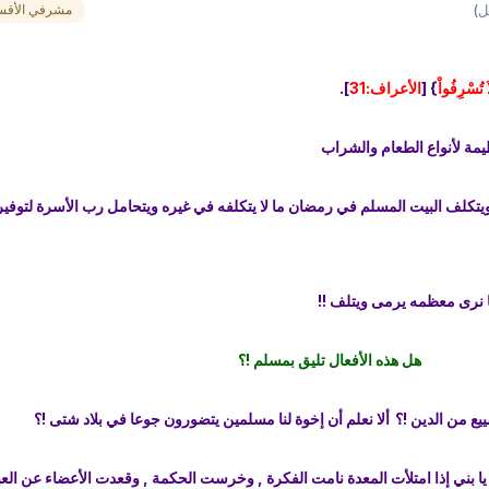
ل)
مشرفي الأقس
َ تُسْرِفُواْ
} [
الأعراف:31
].
مة لأنواع الطعام والشراب
ويتكلف البيت المسلم في رمضان ما لا يتكلفه في غيره ويتحامل رب الأسرة لتوفير
ا نرى معظمه يرمى ويتلف !!
هل هذه الأفعال تليق بمسلم !؟
يع من الدين !؟
ألا نعلم أن إخوة لنا مسلمين يتضورون جوعا في بلاد شتى !؟
يا بني إذا امتلأت المعدة نامت الفكرة , وخرست الحكمة , وقعدت الأعضاء عن العبا