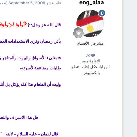
eng_alaa
قام بنشر
September 5, 2008
(تعدي
قال الله عز وجل: {
كُلُواْ وَاشْرَبُواْ وَلا
يأتي رمضان ونرى الاستعدادات العظي
مشرفي الأقسام
3k
فتمتلىء الأسواق والبيوت والمتاجر 
الإقامة:
مصر
الهوايات:
كل إفادة تتعلق
طلبات مضاعفة لأسرته،
بالكمبيوتر ..
وليت أن الطعام هذا كله يؤكل بل أنن
هل هذا الاسراف والتضي
قال لقمان – عليه السلام – لابنه :
" 