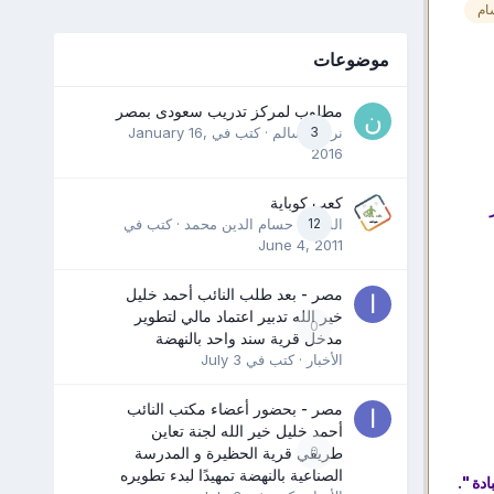
ام
موضوعات
مطلوب لمركز تدريب سعودى بمصر
3
نرمين سالم
· كتب في
January 16,
2016
كعب كوباية
12
المدرب حسام الدين محمد
· كتب في
June 4, 2011
مصر - بعد طلب النائب أحمد خليل
خير الله تدبير اعتماد مالي لتطوير
0
مدخل قرية سند واحد بالنهضة
الأخبار
· كتب في
July 3
مصر - بحضور أعضاء مكتب النائب
أحمد خليل خير الله لجنة تعاين
0
طريقي قرية الحظيرة و المدرسة
الصناعية بالنهضة تمهيدًا لبدء تطويره
دة ".