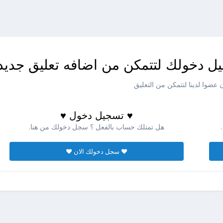
ل دخولك لتتمكن من اضافه تعليق جديد
عضوا لدينا لتتمكن من التعليق
♥ تسجيل دخول ♥
هل تمتلك حساب بالفعل ؟ سجل دخولك من هنا.
♥ سجل دخولك الان ♥