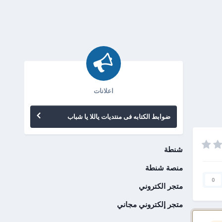
اعلانات
ضوابط الكتابه فى منتديات ياللا يا شباب
شنطة
منصة شنطة
0
متجر الكتروني
متجر إلكتروني مجاني