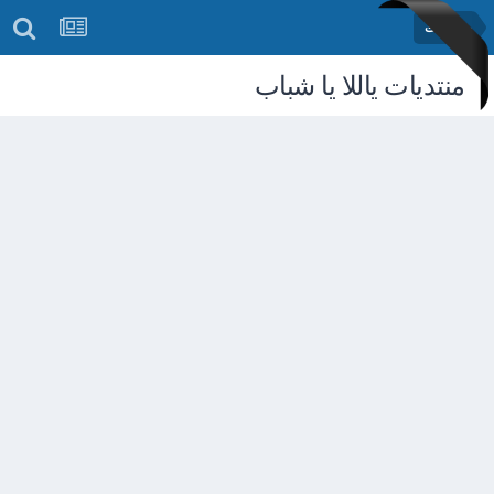
رمضانيات
منتديات ياللا يا شباب