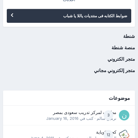
ضوابط الكتابه فى منتديات ياللا يا شباب
شنطة
منصة شنطة
متجر الكتروني
متجر إلكتروني مجاني
موضوعات
مطلوب لمركز تدريب سعودى بمصر
3
نرمين سالم
· كتب في
January 16, 2016
كعب كوباية
12
المدرب حسام الدين محمد
· كتب في
June 4, 2011