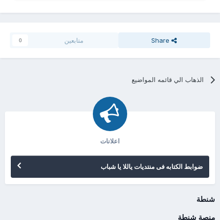
Share
متابعين
0
الذهاب الي قائمه المواضيع
اعلانات
ضوابط الكتابه فى منتديات ياللا يا شباب
شنطة
منصة شنطة