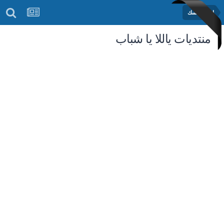
اختبر نفسك
منتديات ياللا يا شباب