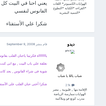
يعني احنا في البيت كل 
الهوايات:
الكمبيوتر* اللغات
*القراءه *الكتابه *التطوع
الفانوس لنفسي
*التنميه البشريه
شكرا علي الأستفتاء
ديدو
قام بنشر
September 9, 2008
يااااااااة فكرتينا ياحنان القلب 
نعلقة على باب البيت , مع انى كنت
شوية فى شراء الفانوس , بجد كانت 
شباب ياللا يا شباب
شكرا أختى حنان القلب على الأستف
2.1k
الإقامة:
بنها _ قليوبية _ مصر
الهوايات:
ممارسة الرياضة
مدرب كونغ فو وملاكمة