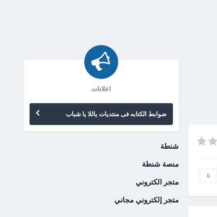
اعلانات
ضوابط الكتابه فى منتديات ياللا يا شباب
شنطة
منصة شنطة
0
متجر الكتروني
متجر إلكتروني مجاني