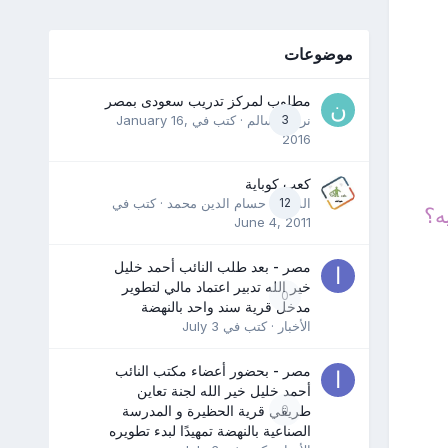
موضوعات
مطلوب لمركز تدريب سعودى بمصر
3
نرمين سالم
· كتب في
January 16,
2016
كعب كوباية
12
المدرب حسام الدين محمد
· كتب في
ه؟
June 4, 2011
مصر - بعد طلب النائب أحمد خليل
خير الله تدبير اعتماد مالي لتطوير
0
مدخل قرية سند واحد بالنهضة
الأخبار
· كتب في
July 3
مصر - بحضور أعضاء مكتب النائب
أحمد خليل خير الله لجنة تعاين
0
طريقي قرية الحظيرة و المدرسة
الصناعية بالنهضة تمهيدًا لبدء تطويره