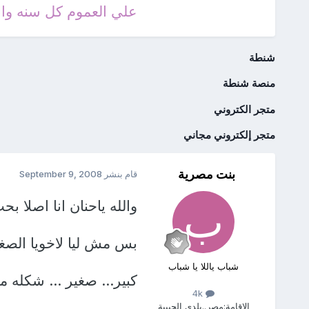
علي العموم كل سنه وان
شنطة
منصة شنطة
متجر الكتروني
متجر إلكتروني مجاني
بنت مصرية
قام بنشر
September 9, 2008
والله ياحنان انا اصلا 
بس مش ليا لاخويا الص
شباب ياللا يا شباب
كبير... صغير ... شكله 
4k
الإقامة:
مصر..بلدي الحبيبة