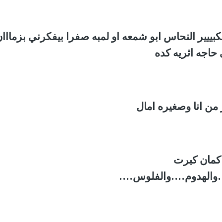
بييير النحاس ابو شمعه او لمبه صفرا بيفكرني بزمااا
حاجه اثريه كده
 من انا وصغيره امال
ا كمان كبرت
.والهدوم....والفلوس....