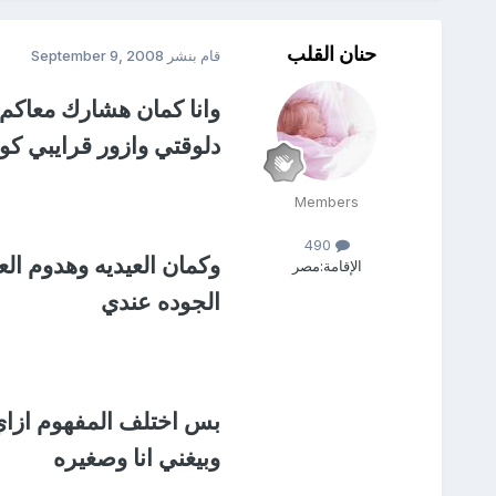
حنان القلب
قام بنشر
September 9, 2008
وانا كمان هشارك معاكم 
دلوقتي وازور قرايبي ك
Members
490
وكمان العيديه وهدوم ال
الإقامة:
مصر
الجوده عندي
بس اختلف المفهوم ازاي
وبيغني انا وصغيره