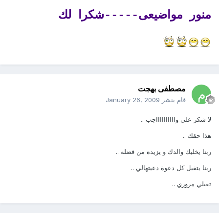
منور مواضيعى-----شكرا لك
مصطفى بهجت
قام بنشر
January 26, 2009
لا شكر على وااااااااااجب ..
هذا حقك ..
ربنا يخليك والدك و يزيده من فضله ..
ربنا يتقبل كل دعوة دعيتهالي ..
تقبلي مروري ..