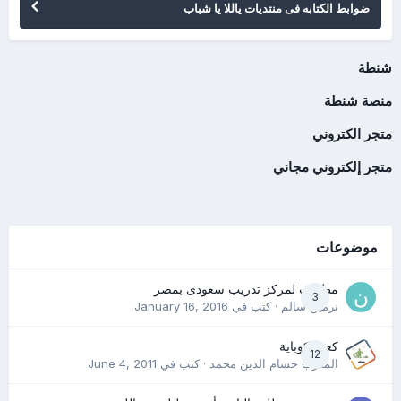
ضوابط الكتابه فى منتديات ياللا يا شباب
شنطة
منصة شنطة
متجر الكتروني
متجر إلكتروني مجاني
موضوعات
مطلوب لمركز تدريب سعودى بمصر
3
نرمين سالم
· كتب في
January 16, 2016
كعب كوباية
12
المدرب حسام الدين محمد
· كتب في
June 4, 2011