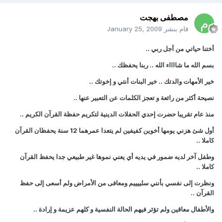
مصطفى بهجت
قام بنشر
January 25, 2009
أختنا حياتي من أجل ربي ..
بسم الله ما شااااء الله .. ربنا يحفظك ..
خير الأمهات والدتك .. خير البنات أنتي و إخوتك ..
نصيحة أكثر من رائعة و تعجز الكلمات عن التعبير عنها ..
منذ عام تقريبا حضرت إحدي الحفلات الدينية لتكريم حفظة القرآن الكريم ..
أول شئ هزني يومها أخوين كفيفين لم يتعدا عمرهما 12 سنة يحفظان القرآن
كاملا ..
وطفل آخر لديه ضمور في يديه أي يعني نموها غير طبيعي جدا يحفظ القرآن
كاملا ..
ونظرت إلى نفسي بأنني سلييييم ومعافى من الأمراض ولم أسعى إلى حفظ
القرآن ..
والأطفال معاقين ولم تؤثر فيهم الحالة النفسية و كلهم عزيمة و إرادة ..