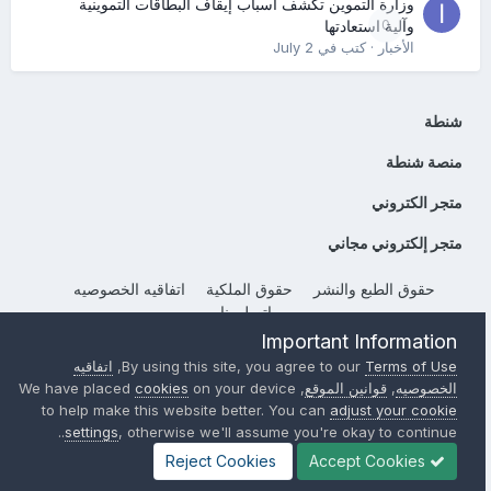
وزارة التموين تكشف أسباب إيقاف البطاقات التموينية
0
وآلية استعادتها
الأخبار
· كتب في
July 2
شنطة
منصة شنطة
متجر الكتروني
متجر إلكتروني مجاني
حقوق الطبع والنشر
حقوق الملكية
اتفاقيه الخصوصيه
إتصل بنا
Important Information
Powered by Invision Community
Terms of Use
By using this site, you agree to our
,
اتفاقيه
الخصوصيه
,
قوانين الموقع
, We have placed
on your device
cookies
to help make this website better. You can
adjust your cookie
settings
, otherwise we'll assume you're okay to continue..
Reject Cookies
Accept Cookies