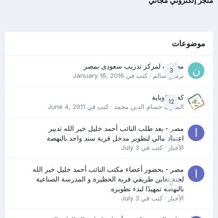
متجر إلكتروني مجاني
موضوعات
مطلوب لمركز تدريب سعودى بمصر
3
نرمين سالم
· كتب في
January 16, 2016
كعب كوباية
12
المدرب حسام الدين محمد
· كتب في
June 4, 2011
مصر - بعد طلب النائب أحمد خليل خير الله تدبير
0
اعتماد مالي لتطوير مدخل قرية سند واحد بالنهضة
الأخبار
· كتب في
July 3
مصر - بحضور أعضاء مكتب النائب أحمد خليل خير الله
لجنة تعاين طريقي قرية الحظيرة و المدرسة الصناعية
0
بالنهضة تمهيدًا لبدء تطويره
الأخبار
· كتب في
July 3