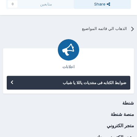
Share
متابعين
0
الذهاب الي قائمه المواضيع
اعلانات
ضوابط الكتابه فى منتديات ياللا يا شباب
شنطة
منصة شنطة
متجر الكتروني