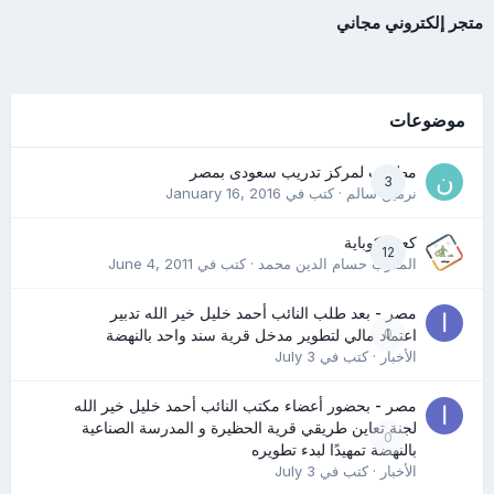
متجر إلكتروني مجاني
موضوعات
مطلوب لمركز تدريب سعودى بمصر
3
نرمين سالم
· كتب في
January 16, 2016
كعب كوباية
12
المدرب حسام الدين محمد
· كتب في
June 4, 2011
مصر - بعد طلب النائب أحمد خليل خير الله تدبير
0
اعتماد مالي لتطوير مدخل قرية سند واحد بالنهضة
الأخبار
· كتب في
July 3
مصر - بحضور أعضاء مكتب النائب أحمد خليل خير الله
لجنة تعاين طريقي قرية الحظيرة و المدرسة الصناعية
0
بالنهضة تمهيدًا لبدء تطويره
الأخبار
· كتب في
July 3