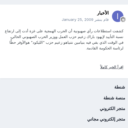
الأخبار
قام بنشر
January 25, 2009
كشفت استطلاعات رأي صهيونية أن الحرب الهمجية على غزة أدت إلى ارتفاع
نسبة التأييد لإيهود باراك زعيم حزب العمل ووزير الحرب الصهيوني الحالي،
في الوقت الذي بقي فيه بنيامين نتنياهو زعيم حزب "الليكود" هوالأوفر حظًّا
لرئاسة الحكومة القادمة.
إقرأ الخبر كاملاً
شنطة
منصة شنطة
متجر الكتروني
متجر إلكتروني مجاني