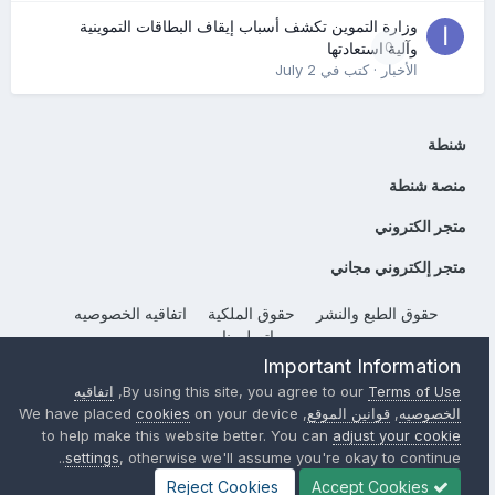
وزارة التموين تكشف أسباب إيقاف البطاقات التموينية
0
وآلية استعادتها
الأخبار
· كتب في
July 2
شنطة
منصة شنطة
متجر الكتروني
متجر إلكتروني مجاني
حقوق الطبع والنشر
حقوق الملكية
اتفاقيه الخصوصيه
إتصل بنا
Important Information
Powered by Invision Community
Terms of Use
By using this site, you agree to our
,
اتفاقيه
الخصوصيه
,
قوانين الموقع
, We have placed
on your device
cookies
to help make this website better. You can
adjust your cookie
settings
, otherwise we'll assume you're okay to continue..
Reject Cookies
Accept Cookies