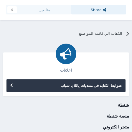
Share
متابعين
0
الذهاب الي قائمه المواضيع
اعلانات
ضوابط الكتابه فى منتديات ياللا يا شباب
شنطة
منصة شنطة
متجر الكتروني