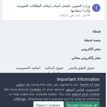
وزارة التموين تكشف أسباب إيقاف البطاقات التموينية
0
وآلية استعادتها
الأخبار
· كتب في
July 2
شنطة
منصة شنطة
متجر الكتروني
متجر إلكتروني مجاني
حقوق الطبع والنشر
حقوق الملكية
اتفاقيه الخصوصيه
إتصل بنا
Important Information
Powered by Invision Community
Terms of Use
By using this site, you agree to our
,
اتفاقيه
الخصوصيه
,
قوانين الموقع
, We have placed
on your device
cookies
to help make this website better. You can
adjust your cookie
settings
, otherwise we'll assume you're okay to continue..
Reject Cookies
Accept Cookies