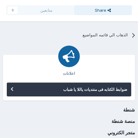
Share
متابعين
0
الذهاب الي قائمه المواضيع
اعلانات
ضوابط الكتابه فى منتديات ياللا يا شباب
شنطة
منصة شنطة
متجر الكتروني