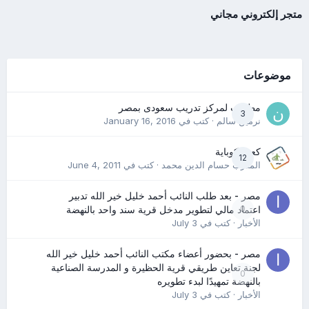
متجر إلكتروني مجاني
موضوعات
مطلوب لمركز تدريب سعودى بمصر
3
نرمين سالم
· كتب في
January 16, 2016
كعب كوباية
12
المدرب حسام الدين محمد
· كتب في
June 4, 2011
مصر - بعد طلب النائب أحمد خليل خير الله تدبير
0
اعتماد مالي لتطوير مدخل قرية سند واحد بالنهضة
الأخبار
· كتب في
July 3
مصر - بحضور أعضاء مكتب النائب أحمد خليل خير الله
لجنة تعاين طريقي قرية الحظيرة و المدرسة الصناعية
0
بالنهضة تمهيدًا لبدء تطويره
الأخبار
· كتب في
July 3