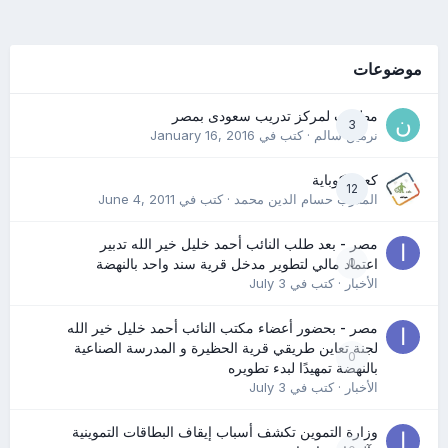
موضوعات
مطلوب لمركز تدريب سعودى بمصر
3
نرمين سالم
· كتب في
January 16, 2016
كعب كوباية
12
المدرب حسام الدين محمد
· كتب في
June 4, 2011
مصر - بعد طلب النائب أحمد خليل خير الله تدبير
0
اعتماد مالي لتطوير مدخل قرية سند واحد بالنهضة
الأخبار
· كتب في
July 3
مصر - بحضور أعضاء مكتب النائب أحمد خليل خير الله
لجنة تعاين طريقي قرية الحظيرة و المدرسة الصناعية
0
بالنهضة تمهيدًا لبدء تطويره
الأخبار
· كتب في
July 3
وزارة التموين تكشف أسباب إيقاف البطاقات التموينية