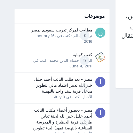
ن،
موضوعات
ن
مطلوب لمركز تدريب سعودى بمصر
قال
3
نرمين سالم
· كتب في
January 16,
2016
كعب كوباية
12
المدرب حسام الدين محمد
· كتب في
June 4, 2011
مصر - بعد طلب النائب أحمد خليل
خير الله تدبير اعتماد مالي لتطوير
0
مدخل قرية سند واحد بالنهضة
الأخبار
· كتب في
July 3
مصر - بحضور أعضاء مكتب النائب
أحمد خليل خير الله لجنة تعاين
0
طريقي قرية الحظيرة و المدرسة
الصناعية بالنهضة تمهيدًا لبدء تطويره