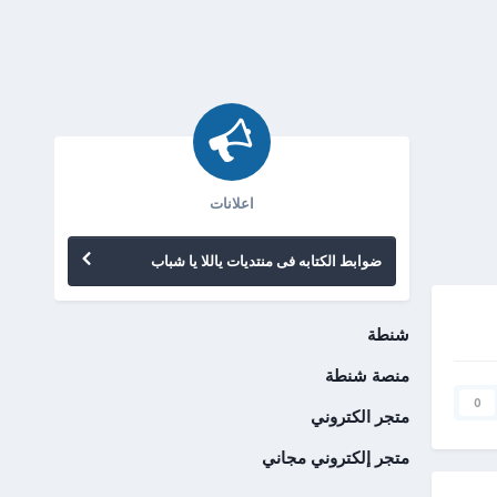
اعلانات
ضوابط الكتابه فى منتديات ياللا يا شباب
شنطة
منصة شنطة
0
متجر الكتروني
متجر إلكتروني مجاني