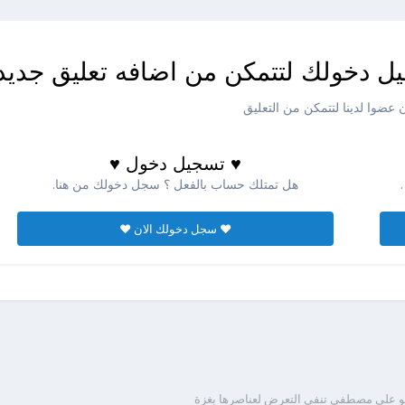
ل دخولك لتتمكن من اضافه تعليق جديد
عضوا لدينا لتتمكن من التعليق
♥ تسجيل دخول ♥
هل تمتلك حساب بالفعل ؟ سجل دخولك من هنا.
♥ سجل دخولك الان ♥
أبو علي مصطفى تنفي التعرض لعناصرها بغزة