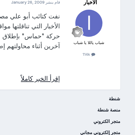
الأخبار
قام بنشر
January 26, 2009
نفت كتائب أبو علي مصط
الأخبار التي تناقلتها م
حركة "حماس" بإطلاق ال
شباب ياللا يا شباب
آخرين أثناء محاولتهم إ
114k
إقرأ الخبر كاملاً
شنطة
منصة شنطة
متجر الكتروني
متجر إلكتروني مجاني