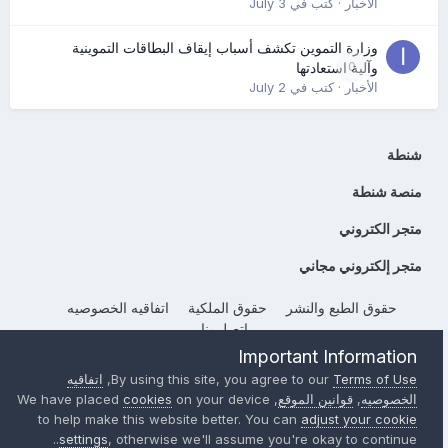
الأخبار
· كتب في
July 3
وزارة التموين تكشف أسباب إيقاف البطاقات التموينية
0
وآلية استعادتها
الأخبار
· كتب في
July 2
شنطة
منصة شنطة
متجر الكتروني
متجر إلكتروني مجاني
حقوق الطبع والنشر
حقوق الملكية
اتفاقيه الخصوصيه
إتصل بنا
Powered by Invision Community
Important Information
Terms of Use
By using this site, you agree to our
,
اتفاقيه
الخصوصيه
,
قوانين الموقع
, We have placed
on your device
cookies
to help make this website better. You can
adjust your cookie
settings
, otherwise we'll assume you're okay to continue..