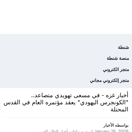
شنطة
منصة شنطة
متجر الكتروني
متجر إلكتروني مجاني
أخبار غزه - في مسعى تهويدي متصاعد..
"الكونجرس اليهودي" يعقد مؤتمره العام في القدس
المحتلة
بواسطه
الأخبار
January 26, 2009
استورد ملفات
أخبار العالم العربى