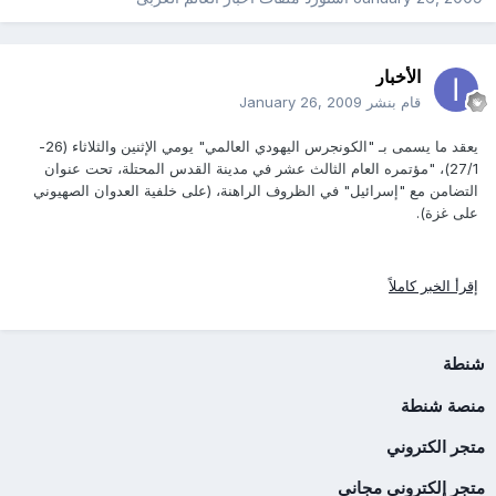
الأخبار
قام بنشر
January 26, 2009
يعقد ما يسمى بـ "الكونجرس اليهودي العالمي" يومي الإثنين والثلاثاء (26-
27/1)، "مؤتمره العام الثالث عشر في مدينة القدس المحتلة، تحت عنوان
التضامن مع "إسرائيل" في الظروف الراهنة، (على خلفية العدوان الصهيوني
على غزة).
إقرأ الخبر كاملاً
شنطة
منصة شنطة
متجر الكتروني
متجر إلكتروني مجاني