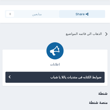
Share
متابعين
0
الذهاب الي قائمه المواضيع
اعلانات
ضوابط الكتابه فى منتديات ياللا يا شباب
شنطة
منصة شنطة