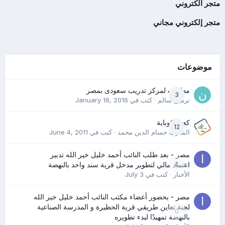
متجر الكتروني
متجر إلكتروني مجاني
موضوعات
مطلوب لمركز تدريب سعودى بمصر
3
نرمين سالم
· كتب في
January 16, 2016
كعب كوباية
12
المدرب حسام الدين محمد
· كتب في
June 4, 2011
مصر - بعد طلب النائب أحمد خليل خير الله تدبير
0
اعتماد مالي لتطوير مدخل قرية سند واحد بالنهضة
الأخبار
· كتب في
July 3
مصر - بحضور أعضاء مكتب النائب أحمد خليل خير الله
لجنة تعاين طريقي قرية الحظيرة و المدرسة الصناعية
0
بالنهضة تمهيدًا لبدء تطويره