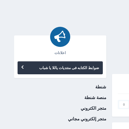
اعلانات
ضوابط الكتابه فى منتديات ياللا يا شباب
شنطة
منصة شنطة
0
متجر الكتروني
متجر إلكتروني مجاني