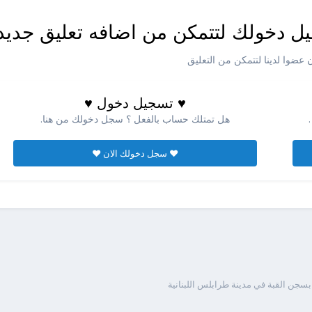
ل دخولك لتتمكن من اضافه تعليق جديد
عضوا لدينا لتتمكن من التعليق
♥ تسجيل دخول ♥
هل تمتلك حساب بالفعل ؟ سجل دخولك من هنا.
♥ سجل دخولك الان ♥