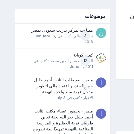
ن
موضوعات
مطلوب لمركز تدريب سعودى بمصر
3
نرمين سالم
· كتب في
January 16,
2016
كعب كوباية
12
المدرب حسام الدين محمد
· كتب في
June 4, 2011
مصر - بعد طلب النائب أحمد خليل
خير الله تدبير اعتماد مالي لتطوير
0
مدخل قرية سند واحد بالنهضة
الأخبار
· كتب في
July 3
مصر - بحضور أعضاء مكتب النائب
أحمد خليل خير الله لجنة تعاين
0
طريقي قرية الحظيرة و المدرسة
الصناعية بالنهضة تمهيدًا لبدء تطويره