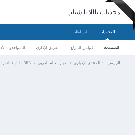
منتديات ياللا يا شباب
المنتديات
النشاطات
المنتديات
قوانين الموقع
الفريق الإداري
المتواجدون الآن
الرئيسية
المنتدى الإخبارى
أخبار العالم العربى
BBC - انتهاء التمرد بسجن القبة في مدينة طرابلس اللبنانية