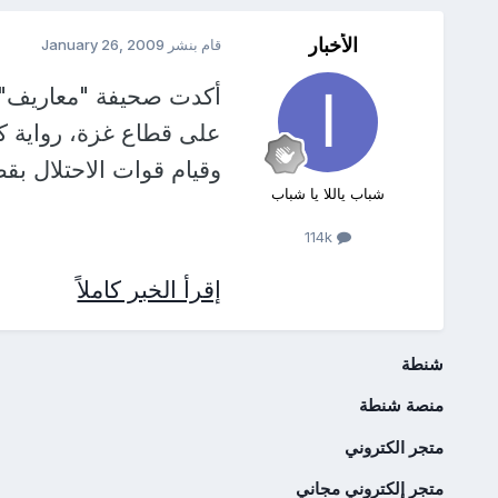
الأخبار
قام بنشر
January 26, 2009
أكدت صحيفة "معاريف" ال
على قطاع غزة، رواية ك
وقيام قوات الاحتلال بق
شباب ياللا يا شباب
114k
إقرأ الخبر كاملاً
شنطة
منصة شنطة
متجر الكتروني
متجر إلكتروني مجاني