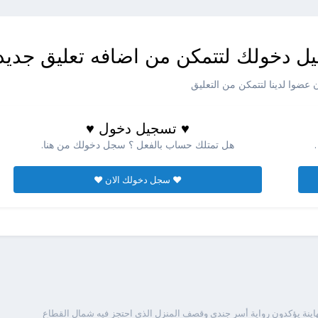
ل دخولك لتتمكن من اضافه تعليق جديد
عضوا لدينا لتتمكن من التعليق
♥ تسجيل دخول ♥
هل تمتلك حساب بالفعل ؟ سجل دخولك من هنا.
♥ سجل دخولك الان ♥
هاينة يؤكدون رواية أسر جندي وقصف المنزل الذي احتجز فيه شمال القطاع