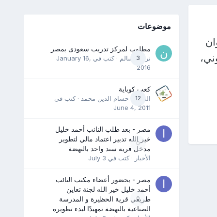
موضوعات
ان
مطلوب لمركز تدريب سعودى بمصر
ني،
3
نرمين سالم
· كتب في
January 16,
2016
كعب كوباية
12
المدرب حسام الدين محمد
· كتب في
June 4, 2011
مصر - بعد طلب النائب أحمد خليل
خير الله تدبير اعتماد مالي لتطوير
0
مدخل قرية سند واحد بالنهضة
الأخبار
· كتب في
July 3
مصر - بحضور أعضاء مكتب النائب
أحمد خليل خير الله لجنة تعاين
0
طريقي قرية الحظيرة و المدرسة
الصناعية بالنهضة تمهيدًا لبدء تطويره