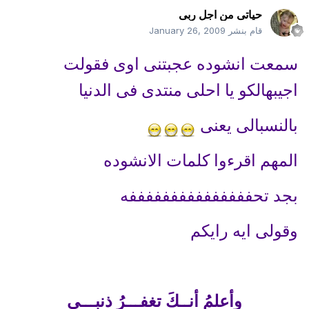
حياتى من اجل ربى
قام بنشر
January 26, 2009
سمعت انشوده عجبتنى اوى فقولت
اجيبهالكو يا احلى منتدى فى الدنيا
بالنسبالى يعنى
المهم اقرءوا كلمات الانشوده
بجد تحفففففففففففففففه
وقولى ايه رايكم
وأعلمُ أنــكَ تغفـــرُ ذنبـــي