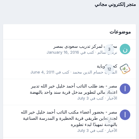
متجر إلكتروني مجاني
موضوعات
مطلوب لمركز تدريب سعودى بمصر
3
نرمين سالم
· كتب في
January 16, 2016
كعب كوباية
12
المدرب حسام الدين محمد
· كتب في
June 4, 2011
مصر - بعد طلب النائب أحمد خليل خير الله تدبير
0
اعتماد مالي لتطوير مدخل قرية سند واحد بالنهضة
الأخبار
· كتب في
July 3
مصر - بحضور أعضاء مكتب النائب أحمد خليل خير الله
لجنة تعاين طريقي قرية الحظيرة و المدرسة الصناعية
0
بالنهضة تمهيدًا لبدء تطويره
الأخبار
· كتب في
July 3