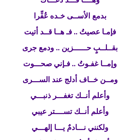
وهــــا قـــد دعـــاك
بدمع الأســى خـده عُفِّرا
فإمـا عصيتُ .. فـ هــا قــد أتيت
بقــلــبٍ حــــــزين .. ودمع جرى
وإمــا غفـوتُ .. فـإني صحـــوت
ومــن خــاف أدلج عند الســـرى
وأعلم أنــك تغفـــر ذنبـــي
وأعلم أنــك تســــتر عيبي
ولكنني نـــادمٌ يـــا إلهـــي