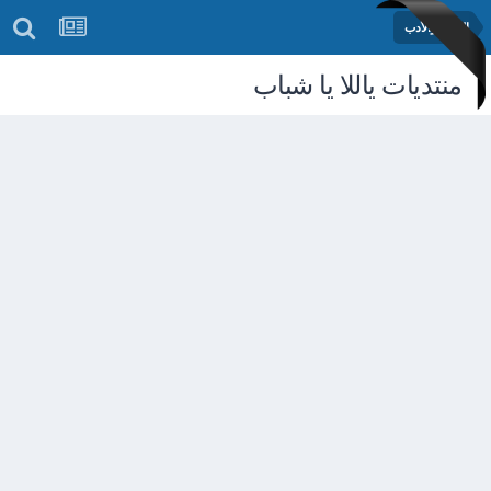
الشعر والأدب
منتديات ياللا يا شباب