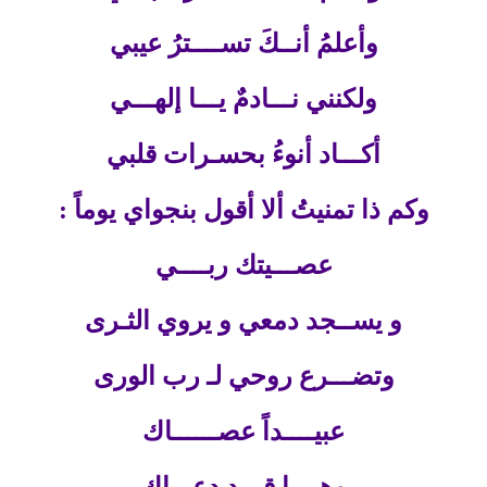
وأعلمُ أنــكَ تســــترُ عيبي
ولكنني نـــادمٌ يـــا إلهـــي
أكـــاد أنوءُ بحسـرات قلبي
وكم ذا تمنيتُ ألا أقول بنجواي يوماً :
عصـــيتك ربــــي
و يســجد دمعي و يروي الثـرى
وتضـــرع روحي لـ رب الورى
عبيــــداً عصــــــاك