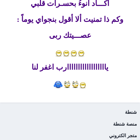
أكـــاد أنوءُ بحسـرات قلبي
وكم ذا تمنيت ألا أقول بنجواي يوماً :
عصـــيتك ربى
ياااااااااااااااااارب اغفر لنا
شنطة
منصة شنطة
متجر الكتروني