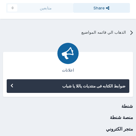
Share
متابعين
0
الذهاب الي قائمه المواضيع
اعلانات
ضوابط الكتابه فى منتديات ياللا يا شباب
شنطة
منصة شنطة
متجر الكتروني