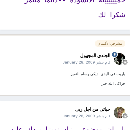
جمييييييله الانشوده --دائما متيمز
شكرا لك
مشرفي الأقسام
الجندى المجهول
قام بنشر
January 28, 2009
ياريت فى اايدى اديكى وسام التميز
جزاكى الله خيرا
حياتى من اجل ربى
قام بنشر
January 28, 2009
بل ان موضوعى زاد تميزا بردك عليه