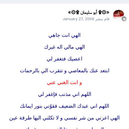
«۞۩ أبو سليمان ۩۞»
قام بنشر
January 27, 2009
الهي انت جاهي
الهي مالي اله غيرك
اعصيك فتغفر لي
ابتعد عنك بالمعاصي و تتقرب الي بالرحمات
و انت الغني عني
اللهم اني مذنب فإغفر لي
اللهم اني عبدك الضعيف فقوّني بنور ايمانك
الهي اعزني من شر نفسي و لا تكلني اليها طرفة عين