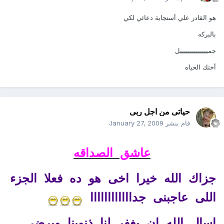
هو القادر علي أستجابة دعائي لكي
بالبركه
جمييييييييييييييل
أختك الحياه
حياتى من اجل ربى
قام بنشر
January 27, 2009
عاشق الصداقه
جزاك الله خيرا اخى هو ده فعلا الجزء
اللى عاجبنى جداااااااااااا
اسال الله ان يغفر لنا ذنوبنا ويرضى