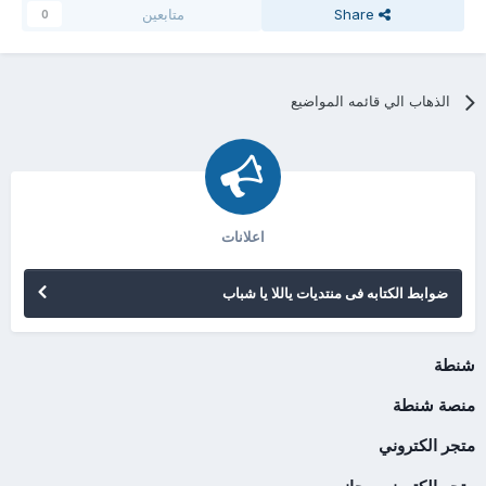
Share
متابعين
0
الذهاب الي قائمه المواضيع
اعلانات
ضوابط الكتابه فى منتديات ياللا يا شباب
شنطة
منصة شنطة
متجر الكتروني