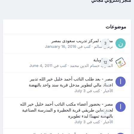
متجر إلكتروني مجاني
موضوعات
مطلوب لمركز تدريب سعودى بمصر
3
نرمين سالم
· كتب في
January 16, 2016
كعب كوباية
12
المدرب حسام الدين محمد
· كتب في
June 4, 2011
مصر - بعد طلب النائب أحمد خليل خير الله تدبير
0
اعتماد مالي لتطوير مدخل قرية سند واحد بالنهضة
الأخبار
· كتب في
July 3
مصر - بحضور أعضاء مكتب النائب أحمد خليل خير الله
لجنة تعاين طريقي قرية الحظيرة و المدرسة الصناعية
0
بالنهضة تمهيدًا لبدء تطويره
الأخبار
· كتب في
July 3