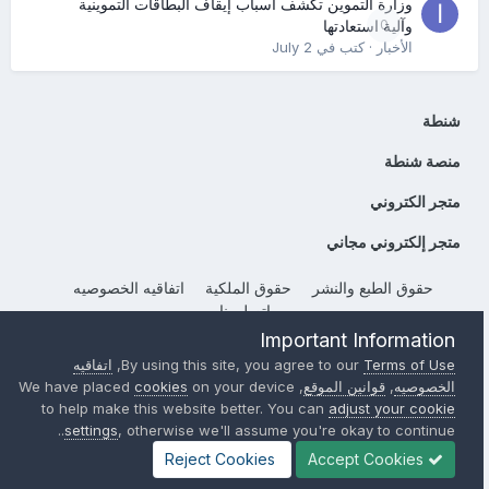
وزارة التموين تكشف أسباب إيقاف البطاقات التموينية
0
وآلية استعادتها
الأخبار
· كتب في
July 2
شنطة
منصة شنطة
متجر الكتروني
متجر إلكتروني مجاني
حقوق الطبع والنشر
حقوق الملكية
اتفاقيه الخصوصيه
إتصل بنا
Important Information
Powered by Invision Community
Terms of Use
By using this site, you agree to our
,
اتفاقيه
الخصوصيه
,
قوانين الموقع
, We have placed
on your device
cookies
to help make this website better. You can
adjust your cookie
settings
, otherwise we'll assume you're okay to continue..
Reject Cookies
Accept Cookies