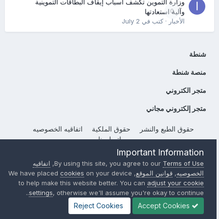
وزارة التموين تكشف أسباب إيقاف البطاقات التموينية
0
وآلية استعادتها
الأخبار
· كتب في
July 2
شنطة
منصة شنطة
متجر الكتروني
متجر إلكتروني مجاني
حقوق الطبع والنشر
حقوق الملكية
اتفاقيه الخصوصيه
إتصل بنا
Important Information
Powered by Invision Community
Terms of Use
By using this site, you agree to our
,
اتفاقيه
الخصوصيه
,
قوانين الموقع
, We have placed
on your device
cookies
to help make this website better. You can
adjust your cookie
settings
, otherwise we'll assume you're okay to continue..
Reject Cookies
Accept Cookies