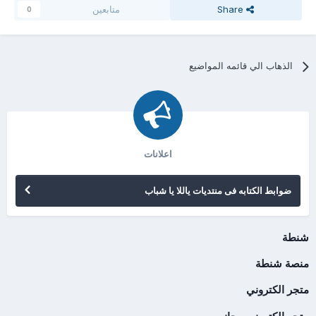
Share
متابعين
0
الذهاب الي قائمه المواضيع
اعلانات
ضوابط الكتابه فى منتديات ياللا يا شباب
شنطة
منصة شنطة
متجر الكتروني