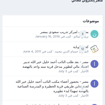
متجر إلكتروني مجاني
موضوعات
مطلوب لمركز تدريب سعودى بمصر
3
نرمين سالم
· كتب في
January 16, 2016
كعب كوباية
12
المدرب حسام الدين محمد
· كتب في
June 4, 2011
مصر - بعد طلب النائب أحمد خليل خير الله تدبير
0
اعتماد مالي لتطوير مدخل قرية سند واحد بالنهضة
الأخبار
· كتب في
July 3
مصر - بحضور أعضاء مكتب النائب أحمد خليل خير الله
لجنة تعاين طريقي قرية الحظيرة و المدرسة الصناعية
0
بالنهضة تمهيدًا لبدء تطويره
الأخبار
· كتب في
July 3