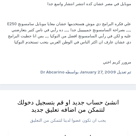
موبايل في مصر عشان كده انتشر انتشار واسع جدا
علي فكره البرامج دي موش هستخدمها عشان معايا موبايل سامسونج E250
,,,, بصراحة السامسونج جميييييل جدا ,,,, ده رأيي في ناس كتير بتعارضني
عليه و لكن في رأيي السامسونج افضل من النوكيا ,,, بس انا حطيت البرامج
دي عشان عارف ان اكثر الناس في الوطن العربي بتحب تستخدم النوكيا
مرورر كريم اختي
تم تعديل
January 27, 2009
بواسطه Dr Abcarino
انشئ حساب جديد او قم بتسجيل دخولك
لتتمكن من اضافه تعليق جديد
يجب ان تكون عضوا لدينا لتتمكن من التعليق