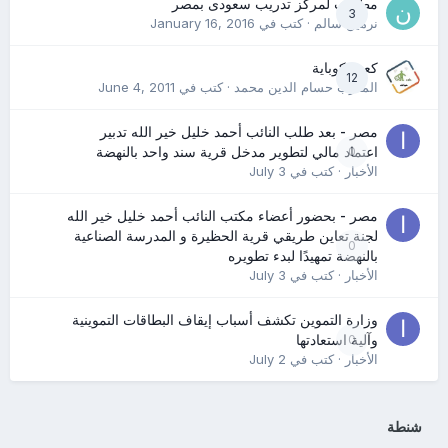
مطلوب لمركز تدريب سعودى بمصر
3
نرمين سالم
· كتب في
January 16, 2016
كعب كوباية
12
المدرب حسام الدين محمد
· كتب في
June 4, 2011
مصر - بعد طلب النائب أحمد خليل خير الله تدبير
0
اعتماد مالي لتطوير مدخل قرية سند واحد بالنهضة
الأخبار
· كتب في
July 3
مصر - بحضور أعضاء مكتب النائب أحمد خليل خير الله
لجنة تعاين طريقي قرية الحظيرة و المدرسة الصناعية
0
بالنهضة تمهيدًا لبدء تطويره
الأخبار
· كتب في
July 3
وزارة التموين تكشف أسباب إيقاف البطاقات التموينية
0
وآلية استعادتها
الأخبار
· كتب في
July 2
شنطة