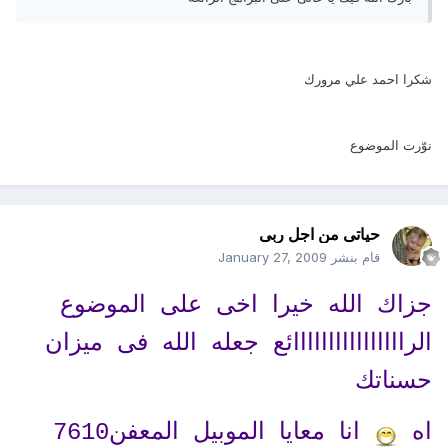
شكرا احمد علي مرورك
نوّرت الموضوع
حياتى من اجل ربى
قام بنشر
January 27, 2009
جزاك الله خيرا اخى على الموضوع
الراااااااااااااااائع جعله الله فى ميزان
حسناتك
اه
انا معايا الموبيل المعفن7610