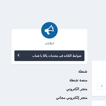
اعلانات
ضوابط الكتابه فى منتديات ياللا يا شباب
شنطة
منصة شنطة
0
متجر الكتروني
متجر إلكتروني مجاني