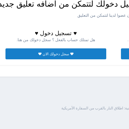
ل دخولك لتتمكن من اضافه تعليق جديد
عضوا لدينا لتتمكن من التعليق
♥ تسجيل دخول ♥
هل تمتلك حساب بالفعل ؟ سجل دخولك من هنا.
♥ سجل دخولك الان ♥