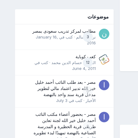
موضوعات
مطلوب لمركز تدريب سعودى بمصر
3
نرمين سالم
· كتب في
January 16,
2016
كعب كوباية
12
المدرب حسام الدين محمد
· كتب في
June 4, 2011
مصر - بعد طلب النائب أحمد خليل
خير الله تدبير اعتماد مالي لتطوير
0
مدخل قرية سند واحد بالنهضة
الأخبار
· كتب في
July 3
مصر - بحضور أعضاء مكتب النائب
أحمد خليل خير الله لجنة تعاين
0
طريقي قرية الحظيرة و المدرسة
الصناعية بالنهضة تمهيدًا لبدء تطويره