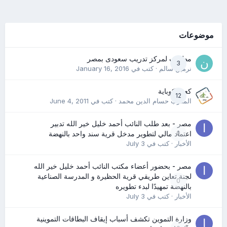
موضوعات
مطلوب لمركز تدريب سعودى بمصر
3
نرمين سالم
· كتب في
January 16, 2016
كعب كوباية
12
المدرب حسام الدين محمد
· كتب في
June 4, 2011
مصر - بعد طلب النائب أحمد خليل خير الله تدبير
0
اعتماد مالي لتطوير مدخل قرية سند واحد بالنهضة
الأخبار
· كتب في
July 3
مصر - بحضور أعضاء مكتب النائب أحمد خليل خير الله
لجنة تعاين طريقي قرية الحظيرة و المدرسة الصناعية
0
بالنهضة تمهيدًا لبدء تطويره
الأخبار
· كتب في
July 3
وزارة التموين تكشف أسباب إيقاف البطاقات التموينية