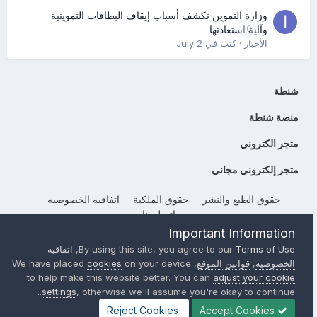
وزارة التموين تكشف أسباب إيقاف البطاقات التموينية
0
وآلية استعادتها
الأخبار
· كتب في
July 2
شنطة
منصة شنطة
متجر الكتروني
متجر إلكتروني مجاني
حقوق الطبع والنشر
حقوق الملكية
اتفاقيه الخصوصيه
إتصل بنا
Important Information
Powered by Invision Community
Terms of Use
By using this site, you agree to our
,
اتفاقيه
الخصوصيه
,
قوانين الموقع
, We have placed
on your device
cookies
to help make this website better. You can
adjust your cookie
settings
, otherwise we'll assume you're okay to continue..
Reject Cookies
Accept Cookies