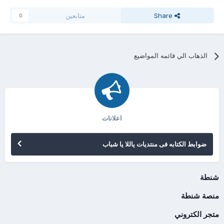
Share
متابعين
0
الذهاب الي قائمه المواضيع
اعلانات
ضوابط الكتابه فى منتديات ياللا يا شباب
شنطة
منصة شنطة
متجر الكتروني