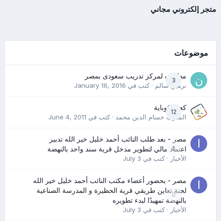
متجر إلكتروني مجاني
موضوعات
مطلوب لمركز تدريب سعودى بمصر
3
نرمين سالم
· كتب في
January 16, 2016
كعب كوباية
12
المدرب حسام الدين محمد
· كتب في
June 4, 2011
مصر - بعد طلب النائب أحمد خليل خير الله تدبير
0
اعتماد مالي لتطوير مدخل قرية سند واحد بالنهضة
الأخبار
· كتب في
July 3
مصر - بحضور أعضاء مكتب النائب أحمد خليل خير الله
لجنة تعاين طريقي قرية الحظيرة و المدرسة الصناعية
0
بالنهضة تمهيدًا لبدء تطويره
الأخبار
· كتب في
July 3