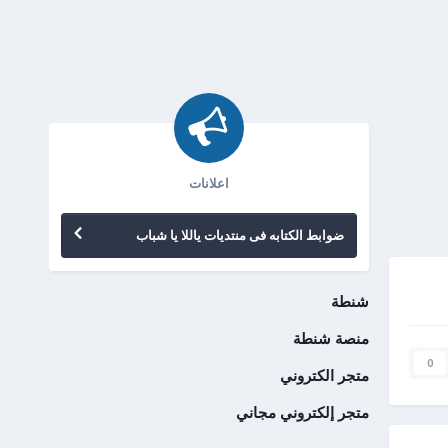
اعلانات
ضوابط الكتابه فى منتديات ياللا يا شباب
شنطة
منصة شنطة
0
متجر الكتروني
متجر إلكتروني مجاني