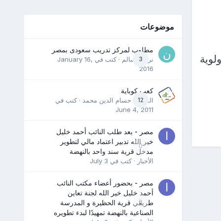
موضوعات
مطلوب لمركز تدريب سعودى بمصر
لوية
3
نرمين سالم
· كتب في
January 16,
2016
كعب كوباية
12
المدرب حسام الدين محمد
· كتب في
June 4, 2011
مصر - بعد طلب النائب أحمد خليل
خير الله تدبير اعتماد مالي لتطوير
0
مدخل قرية سند واحد بالنهضة
الأخبار
· كتب في
July 3
مصر - بحضور أعضاء مكتب النائب
أحمد خليل خير الله لجنة تعاين
0
طريقي قرية الحظيرة و المدرسة
الصناعية بالنهضة تمهيدًا لبدء تطويره