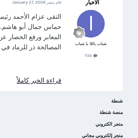
الأخبار
قام بنشر
January 27, 2009
التقى عزام الأحمد رئيس
حماس جمال أبو هاشم. 
المعابر ورفع الحصار ع
شباب ياللا يا شباب
المصالحة ذر للرماد في ا
114k
قراءة الخبر كاملاً
شنطة
منصة شنطة
متجر الكتروني
متجر إلكتروني مجاني