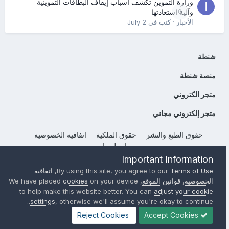
وزارة التموين تكشف أسباب إيقاف البطاقات التموينية
0
وآلية استعادتها
الأخبار
· كتب في
July 2
شنطة
منصة شنطة
متجر الكتروني
متجر إلكتروني مجاني
حقوق الطبع والنشر
حقوق الملكية
اتفاقيه الخصوصيه
إتصل بنا
Important Information
Powered by Invision Community
Terms of Use
By using this site, you agree to our
,
اتفاقيه
الخصوصيه
,
قوانين الموقع
, We have placed
on your device
cookies
to help make this website better. You can
adjust your cookie
settings
, otherwise we'll assume you're okay to continue..
Reject Cookies
Accept Cookies