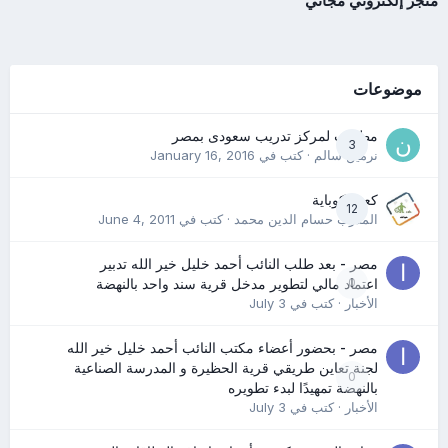
متجر إلكتروني مجاني
موضوعات
مطلوب لمركز تدريب سعودى بمصر
3
نرمين سالم
· كتب في
January 16, 2016
كعب كوباية
12
المدرب حسام الدين محمد
· كتب في
June 4, 2011
مصر - بعد طلب النائب أحمد خليل خير الله تدبير
0
اعتماد مالي لتطوير مدخل قرية سند واحد بالنهضة
الأخبار
· كتب في
July 3
مصر - بحضور أعضاء مكتب النائب أحمد خليل خير الله
لجنة تعاين طريقي قرية الحظيرة و المدرسة الصناعية
0
بالنهضة تمهيدًا لبدء تطويره
الأخبار
· كتب في
July 3