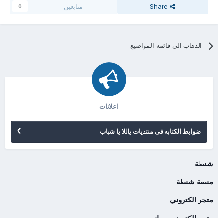
Share
متابعين
0
الذهاب الي قائمه المواضيع
اعلانات
ضوابط الكتابه فى منتديات ياللا يا شباب
شنطة
منصة شنطة
متجر الكتروني