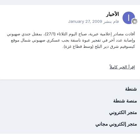
الأخبار
قام بنشر
January 27, 2009
أفادت مصادر إعلامية عبرية، صباح اليوم الثلاثاء (27/1)، بمقتل جندي صهيوني
وإصابة عدد آخر في تفجير عبوة ناسفة بجب عسكري صهيوني شمال موقع
كيسوفيم شرق دير البلح (وسط قطاع غزة).
إقرأ الخبر كاملاً
شنطة
منصة شنطة
متجر الكتروني
متجر إلكتروني مجاني