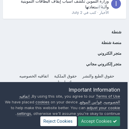
وزارة التموين تكشف أسباب إيقاف البطاقات التموينية
0
وآلية استعادتها
الأخبار
· كتب في
July 2
شنطة
منصة شنطة
متجر الكتروني
متجر إلكتروني مجاني
حقوق الطبع والنشر
حقوق الملكية
اتفاقيه الخصوصيه
إتصل بنا
Important Information
Powered by Invision Community
Terms of Use
By using this site, you agree to our
,
اتفاقيه
الخصوصيه
,
قوانين الموقع
, We have placed
on your device
cookies
to help make this website better. You can
adjust your cookie
settings
, otherwise we'll assume you're okay to continue..
Reject Cookies
Accept Cookies