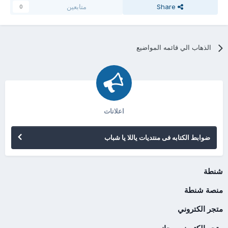
Share
متابعين
0
الذهاب الي قائمه المواضيع
اعلانات
ضوابط الكتابه فى منتديات ياللا يا شباب
شنطة
منصة شنطة
متجر الكتروني