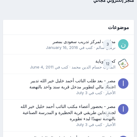
متجر إلكتروني مجاني
موضوعات
مطلوب لمركز تدريب سعودى بمصر
3
نرمين سالم
· كتب في
January 16, 2016
كعب كوباية
12
المدرب حسام الدين محمد
· كتب في
June 4, 2011
مصر - بعد طلب النائب أحمد خليل خير الله تدبير
0
اعتماد مالي لتطوير مدخل قرية سند واحد بالنهضة
الأخبار
· كتب في
July 3
مصر - بحضور أعضاء مكتب النائب أحمد خليل خير الله
لجنة تعاين طريقي قرية الحظيرة و المدرسة الصناعية
0
بالنهضة تمهيدًا لبدء تطويره
الأخبار
· كتب في
July 3