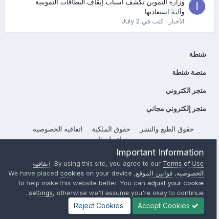
وزارة التموين تكشف أسباب إيقاف البطاقات التموينية
0
وآلية استعادتها
الأخبار
· كتب في
July 2
شنطة
منصة شنطة
متجر الكتروني
متجر إلكتروني مجاني
حقوق الطبع والنشر
حقوق الملكية
اتفاقيه الخصوصيه
إتصل بنا
Important Information
Powered by Invision Community
Terms of Use
By using this site, you agree to our
,
اتفاقيه
الخصوصيه
,
قوانين الموقع
, We have placed
on your device
cookies
to help make this website better. You can
adjust your cookie
settings
, otherwise we'll assume you're okay to continue..
Reject Cookies
Accept Cookies