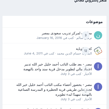
متجر إلكتروني مجاني
موضوعات
مطلوب لمركز تدريب سعودى بمصر
3
نرمين سالم
· كتب في
January 16, 2016
كعب كوباية
12
المدرب حسام الدين محمد
· كتب في
June 4, 2011
مصر - بعد طلب النائب أحمد خليل خير الله تدبير
0
اعتماد مالي لتطوير مدخل قرية سند واحد بالنهضة
الأخبار
· كتب في
July 3
مصر - بحضور أعضاء مكتب النائب أحمد خليل خير الله
لجنة تعاين طريقي قرية الحظيرة و المدرسة الصناعية
0
بالنهضة تمهيدًا لبدء تطويره
الأخبار
· كتب في
July 3