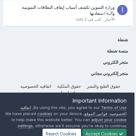
وزارة التموين تكشف أسباب إيقاف البطاقات التموينية
0
وآلية استعادتها
الأخبار
· كتب في
July 2
شنطة
منصة شنطة
متجر الكتروني
متجر إلكتروني مجاني
حقوق الطبع والنشر
حقوق الملكية
اتفاقيه الخصوصيه
إتصل بنا
Important Information
Powered by Invision Community
Terms of Use
By using this site, you agree to our
,
اتفاقيه
الخصوصيه
,
قوانين الموقع
, We have placed
on your device
cookies
to help make this website better. You can
adjust your cookie
settings
, otherwise we'll assume you're okay to continue..
Reject Cookies
Accept Cookies