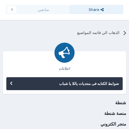
Share
متابعين
0
الذهاب الي قائمه المواضيع
اعلانات
ضوابط الكتابه فى منتديات ياللا يا شباب
شنطة
منصة شنطة
متجر الكتروني