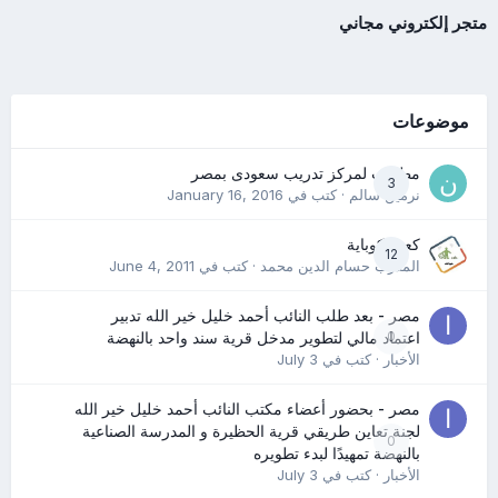
متجر إلكتروني مجاني
موضوعات
مطلوب لمركز تدريب سعودى بمصر
3
نرمين سالم
· كتب في
January 16, 2016
كعب كوباية
12
المدرب حسام الدين محمد
· كتب في
June 4, 2011
مصر - بعد طلب النائب أحمد خليل خير الله تدبير
0
اعتماد مالي لتطوير مدخل قرية سند واحد بالنهضة
الأخبار
· كتب في
July 3
مصر - بحضور أعضاء مكتب النائب أحمد خليل خير الله
لجنة تعاين طريقي قرية الحظيرة و المدرسة الصناعية
0
بالنهضة تمهيدًا لبدء تطويره
الأخبار
· كتب في
July 3